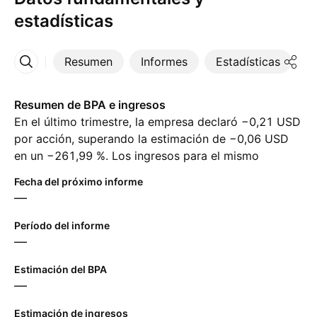
estadísticas
Resumen
Informes
Estadísticas
D
Más
Resumen de BPA e ingresos
En el último trimestre, la empresa declaró −0,21 USD
por acción, superando la estimación de −0,06 USD
en un −261,99 %. Los ingresos para el mismo
período alcanzaron ‪3,52 B‬ USD, a pesar de la
Fecha del próximo informe
estimación de ‪3,55 B‬ USD. Para el próximo trimestre,
—
los analistas esperan 1,07 USD en ganancias por
acción y ‪3,97 B‬ USD en ingresos.
Período del informe
—
Estimación del BPA
—
Estimación de ingresos