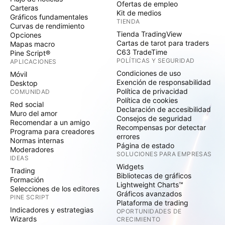
Ofertas de empleo
Carteras
Kit de medios
Gráficos fundamentales
TIENDA
Curvas de rendimiento
Tienda TradingView
Opciones
Cartas de tarot para traders
Mapas macro
C63 TradeTime
Pine Script®
POLÍTICAS Y SEGURIDAD
APLICACIONES
Condiciones de uso
Móvil
Exención de responsabilidad
Desktop
Política de privacidad
COMUNIDAD
Política de cookies
Red social
Declaración de accesibilidad
Muro del amor
Consejos de seguridad
Recomendar a un amigo
Recompensas por detectar
Programa para creadores
errores
Normas internas
Página de estado
Moderadores
SOLUCIONES PARA EMPRESAS
IDEAS
Widgets
Trading
Bibliotecas de gráficos
Formación
Lightweight Charts™
Selecciones de los editores
Gráficos avanzados
PINE SCRIPT
Plataforma de trading
Indicadores y estrategias
OPORTUNIDADES DE
Wizards
CRECIMIENTO