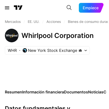
Empiece
Mercados
/
EE. UU.
/
Acciones
/
Bienes de consumo durad
Whirlpool Corporation
WHR
New York Stock Exchange
Resumen
Información financiera
Documentos
Noticias
Co
Datos fundamentales y