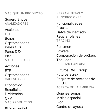
MÁS QUE UN PRODUCTO
HERRAMIENTAS Y
SUSCRIPCIONES
Supergráficos
Funcionalidades
ANALIZADORES
Precios
Acciones
Datos de mercado
ETF
Regalar planes
Bonos
TRADING
Criptomonedas
Resumen
Pares CEX
Brókers
Pares DEX
Comparación de brókers
Pine
The Leap
MAPAS DE CALOR
OFERTAS ESPECIALES
Acciones
Futuros CME Group
ETF
Futuros Eurex
Criptomonedas
Paquete de acciones de
CALENDARIOS
EE.UU.
Económico
ACERCA DE LA EMPRESA
Beneficios
Quiénes somos
Dividendos
Misión espacial
OPV
Blog
MÁS PRODUCTOS
Centro de ayuda
Flujo de noticias