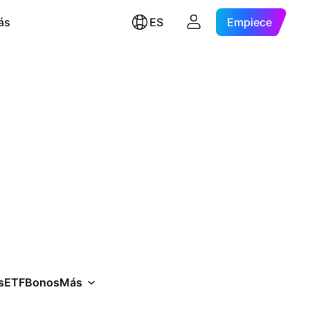
ás
ES
Empiece
s
ETF
Bonos
Más