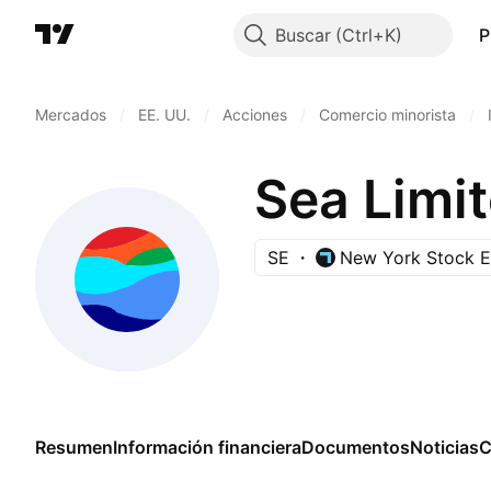
Buscar
P
Mercados
/
EE. UU.
/
Acciones
/
Comercio minorista
/
Sea Limi
SE
New York Stock 
Resumen
Información financiera
Documentos
Noticias
C