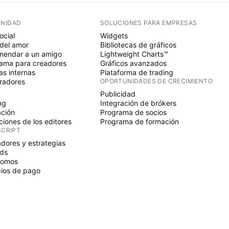
NIDAD
SOLUCIONES PARA EMPRESAS
ocial
Widgets
del amor
Bibliotecas de gráficos
endar a un amigo
Lightweight Charts™
ama para creadores
Gráficos avanzados
s internas
Plataforma de trading
radores
OPORTUNIDADES DE CRECIMIENTO
Publicidad
ng
Integración de brókers
ción
Programa de socios
ciones de los editores
Programa de formación
SCRIPT
adores y estrategias
ds
nomos
ios de pago