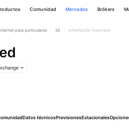
roductos
Comunidad
Mercados
Brókers
M
Internet para particulares
/
SE
/
Información financiera
ted
Exchange
omunidad
Datos técnicos
Previsiones
Estacionales
Opcione