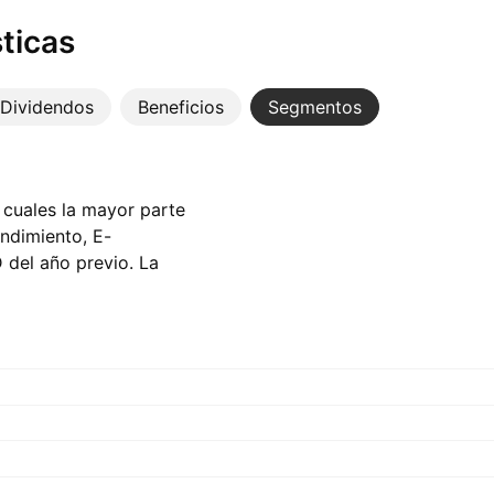
ticas
Dividendos
Beneficios
Segmentos
 cuales la mayor parte
ndimiento, E-
del año previo. La
sentando ‪14,38 B‬ USD