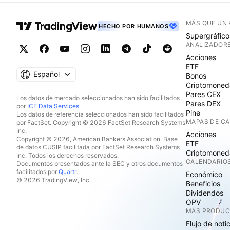
MÁS QUE UN
HECHO POR HUMANOS
Supergráfico
ANALIZADOR
Acciones
ETF
Español
Bonos
Criptomoned
Pares CEX
Los datos de mercado seleccionados han sido facilitados
Pares DEX
por
ICE Data Services
.
Pine
Los datos de referencia seleccionados han sido facilitados
MAPAS DE C
por FactSet. Copyright © 2026 FactSet Research Systems
Inc.
Acciones
Copyright © 2026, American Bankers Association. Base
ETF
de datos CUSIP facilitada por FactSet Research Systems
Criptomoned
Inc. Todos los derechos reservados.
CALENDARIO
Documentos presentados ante la SEC y otros documentos
facilitados por
Quartr
.
Económico
© 2026 TradingView, Inc.
Beneficios
Dividendos
OPV
MÁS PRODU
Flujo de noti