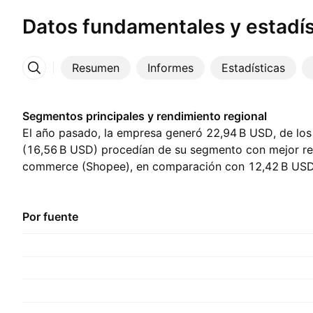
Datos fundamentales y estadís
Resumen
Informes
Estadísticas
Más
Segmentos principales y rendimiento regional
El año pasado, la empresa generó ‪22,94 B‬ USD, de los
(‪16,56 B‬ USD) procedían de su segmento con mejor re
commerce (Shopee), en comparación con ‪12,42 B‬ USD 
mayor contribución provino de Sudeste asiático, repre
el año pasado., con ‪11,77 B‬ USD del año anterior.
Por fuente