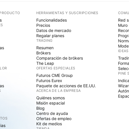
 PRODUCTO
HERRAMIENTAS Y SUSCRIPCIONES
COMU
s
Funcionalidades
Red s
ES
Precios
Muro 
Datos de mercado
Recom
Regalar planes
Progr
TRADING
Norma
Mode
as
Resumen
IDEAS
Brókers
Comparación de brókers
Tradi
The Leap
Forma
ALOR
OFERTAS ESPECIALES
Selec
PINE 
Futuros CME Group
Futuros Eurex
Indic
as
Paquete de acciones de EE.UU.
Wizar
S
ACERCA DE LA EMPRESA
Autó
Espac
Quiénes somos
Misión espacial
Blog
Centro de ayuda
CTOS
Ofertas de empleo
Kit de medios
cias
TIENDA