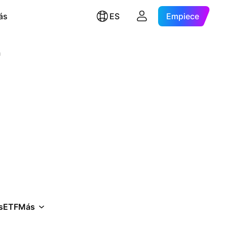
ás
ES
Empiece
a
s
ETF
Más