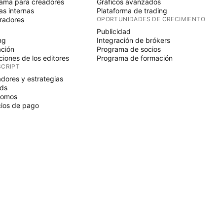
ama para creadores
Gráficos avanzados
s internas
Plataforma de trading
radores
OPORTUNIDADES DE CRECIMIENTO
Publicidad
ng
Integración de brókers
ción
Programa de socios
ciones de los editores
Programa de formación
SCRIPT
adores y estrategias
ds
nomos
ios de pago