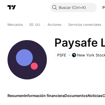
Buscar
P
Mercados
/
EE. UU.
/
Acciones
/
Servicios comerciales
Paysafe 
PSFE
New York Stoc
Resumen
Información financiera
Documentos
Noticias
C