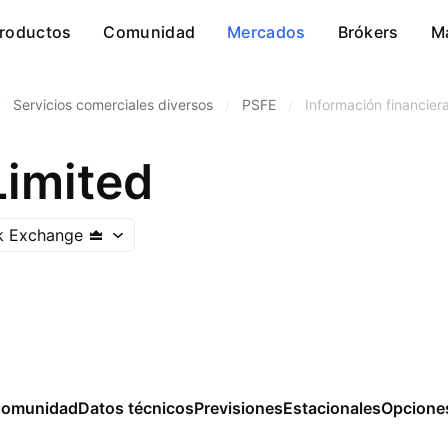
roductos
Comunidad
Mercados
Brókers
M
/
Servicios comerciales diversos
/
PSFE
/
Información financier
Limited
k Exchange
omunidad
Datos técnicos
Previsiones
Estacionales
Opcione