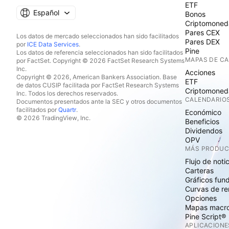
ETF
Español
Bonos
Criptomoned
Pares CEX
Los datos de mercado seleccionados han sido facilitados
Pares DEX
por
ICE Data Services
.
Pine
Los datos de referencia seleccionados han sido facilitados
MAPAS DE C
por FactSet. Copyright © 2026 FactSet Research Systems
Inc.
Acciones
Copyright © 2026, American Bankers Association. Base
ETF
de datos CUSIP facilitada por FactSet Research Systems
Criptomoned
Inc. Todos los derechos reservados.
CALENDARIO
Documentos presentados ante la SEC y otros documentos
facilitados por
Quartr
.
Económico
© 2026 TradingView, Inc.
Beneficios
Dividendos
OPV
MÁS PRODU
Flujo de noti
Carteras
Gráficos fun
Curvas de re
Opciones
Mapas macr
Pine Script®
APLICACIONE