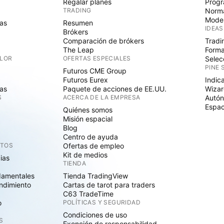
Regalar planes
Progr
TRADING
Norma
Mode
as
Resumen
IDEAS
Brókers
Comparación de brókers
Tradi
The Leap
Forma
ALOR
OFERTAS ESPECIALES
Selec
PINE 
Futuros CME Group
Futuros Eurex
Indic
as
Paquete de acciones de EE.UU.
Wizar
S
ACERCA DE LA EMPRESA
Autó
Espac
Quiénes somos
Misión espacial
Blog
Centro de ayuda
CTOS
Ofertas de empleo
Kit de medios
cias
TIENDA
damentales
Tienda TradingView
ndimiento
Cartas de tarot para traders
C63 TradeTime
o
POLÍTICAS Y SEGURIDAD
Condiciones de uso
S
Exención de responsabilidad