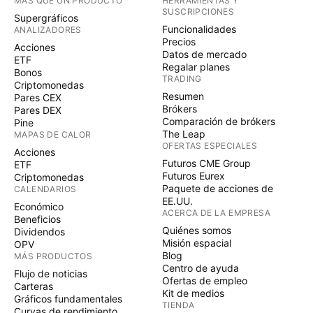
MÁS QUE UN PRODUCTO
HERRAMIENTAS Y
SUSCRIPCIONES
Supergráficos
Funcionalidades
ANALIZADORES
Precios
Acciones
Datos de mercado
ETF
Regalar planes
Bonos
TRADING
Criptomonedas
Resumen
Pares CEX
Brókers
Pares DEX
Comparación de brókers
Pine
The Leap
MAPAS DE CALOR
OFERTAS ESPECIALES
Acciones
Futuros CME Group
ETF
Futuros Eurex
Criptomonedas
Paquete de acciones de
CALENDARIOS
EE.UU.
Económico
ACERCA DE LA EMPRESA
Beneficios
Quiénes somos
Dividendos
Misión espacial
OPV
Blog
MÁS PRODUCTOS
Centro de ayuda
Flujo de noticias
Ofertas de empleo
Carteras
Kit de medios
Gráficos fundamentales
TIENDA
Curvas de rendimiento