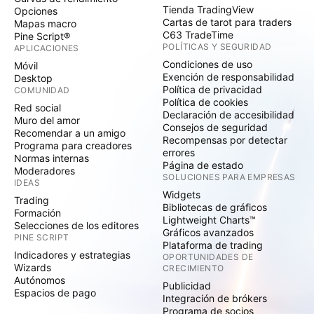
Tienda TradingView
Opciones
Cartas de tarot para traders
Mapas macro
C63 TradeTime
Pine Script®
POLÍTICAS Y SEGURIDAD
APLICACIONES
Condiciones de uso
Móvil
Exención de responsabilidad
Desktop
Política de privacidad
COMUNIDAD
Política de cookies
Red social
Declaración de accesibilidad
Muro del amor
Consejos de seguridad
Recomendar a un amigo
Recompensas por detectar
Programa para creadores
errores
Normas internas
Página de estado
Moderadores
SOLUCIONES PARA EMPRESAS
IDEAS
Widgets
Trading
Bibliotecas de gráficos
Formación
Lightweight Charts™
Selecciones de los editores
Gráficos avanzados
PINE SCRIPT
Plataforma de trading
Indicadores y estrategias
OPORTUNIDADES DE
Wizards
CRECIMIENTO
Autónomos
Publicidad
Espacios de pago
Integración de brókers
Programa de socios