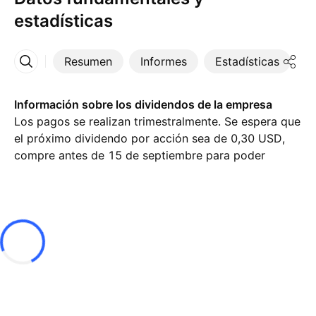
estadísticas
Resumen
Informes
Estadísticas
D
Más
Información sobre los dividendos de la empresa
Los pagos se realizan trimestralmente. Se espera que
el próximo dividendo por acción sea de 0,30 USD,
compre antes de 15 de septiembre para poder
recibirlo. A día de hoy, el rendimiento por dividendo
(TTM) % es del 2,02 %.