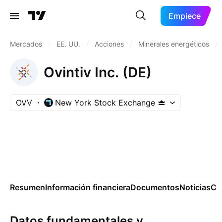
Empiece
Mercados
/
EE. UU.
/
Acciones
/
Minerales energéticos
/
Ovintiv Inc. (DE)
OVV
New York Stock Exchange
Resumen
Información financiera
Documentos
Noticias
Co
Datos fundamentales y