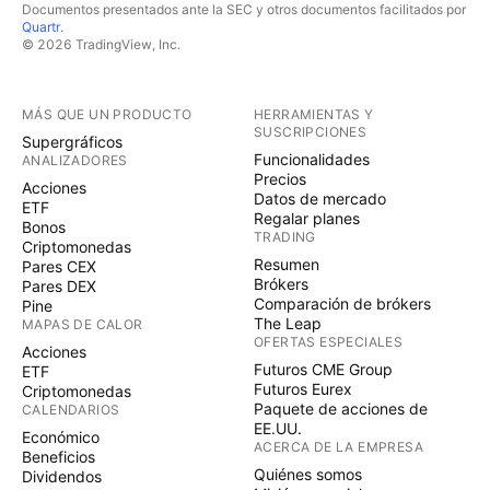
Documentos presentados ante la SEC y otros documentos facilitados por
Quartr
.
© 2026 TradingView, Inc.
MÁS QUE UN PRODUCTO
HERRAMIENTAS Y
SUSCRIPCIONES
Supergráficos
Funcionalidades
ANALIZADORES
Precios
Acciones
Datos de mercado
ETF
Regalar planes
Bonos
TRADING
Criptomonedas
Resumen
Pares CEX
Brókers
Pares DEX
Comparación de brókers
Pine
The Leap
MAPAS DE CALOR
OFERTAS ESPECIALES
Acciones
Futuros CME Group
ETF
Futuros Eurex
Criptomonedas
Paquete de acciones de
CALENDARIOS
EE.UU.
Económico
ACERCA DE LA EMPRESA
Beneficios
Quiénes somos
Dividendos