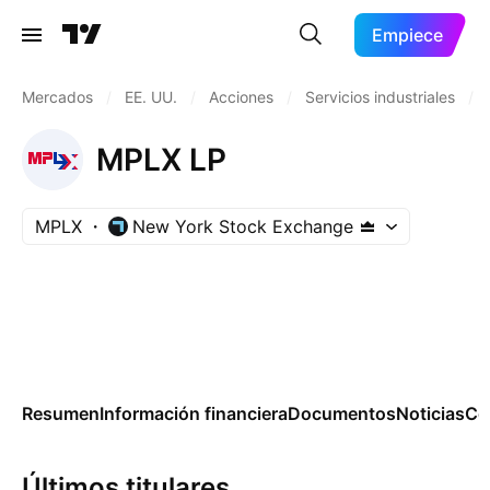
Empiece
Mercados
/
EE. UU.
/
Acciones
/
Servicios industriales
/
MPLX LP
MPLX
New York Stock Exchange
Resumen
Información financiera
Documentos
Noticias
Co
Últimos titulares