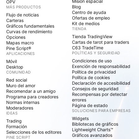
Misión espacial
OPV
Blog
MÁS PRODUCTOS
Centro de ayuda
Flujo de noticias
Ofertas de empleo
Carteras
Kit de medios
Gráficos fundamentales
TIENDA
Curvas de rendimiento
Tienda TradingView
Opciones
Cartas de tarot para traders
Mapas macro
C63 TradeTime
Pine Script®
POLÍTICAS Y SEGURIDAD
APLICACIONES
Condiciones de uso
Móvil
Exención de responsabilidad
Desktop
Política de privacidad
COMUNIDAD
Política de cookies
Red social
Declaración de accesibilidad
Muro del amor
Consejos de seguridad
Recomendar a un amigo
Recompensas por detectar
Programa para creadores
errores
Normas internas
Página de estado
Moderadores
SOLUCIONES PARA EMPRESAS
IDEAS
Widgets
Trading
Bibliotecas de gráficos
Formación
Lightweight Charts™
Selecciones de los editores
Gráficos avanzados
PINE SCRIPT