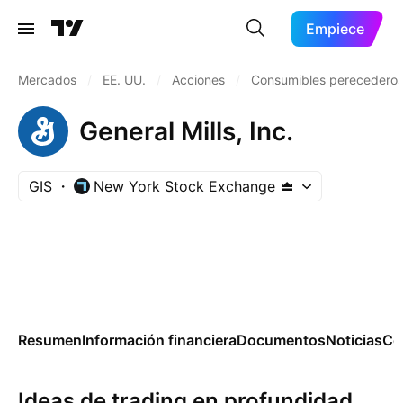
Empiece
Mercados
/
EE. UU.
/
Acciones
/
Consumibles perecedero
General Mills, Inc.
GIS
New York Stock Exchange
Resumen
Información financiera
Documentos
Noticias
Co
Ideas de trading en profundidad