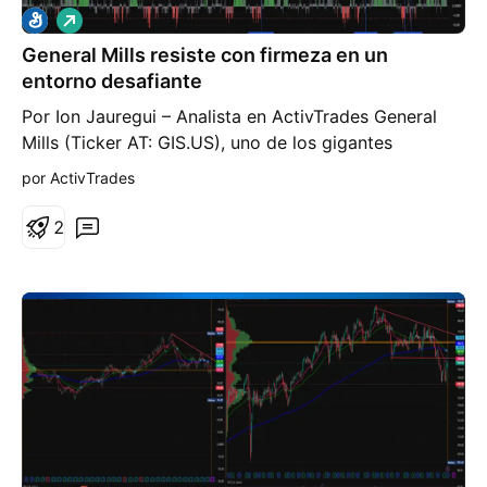
L
a
General Mills resiste con firmeza en un
r
g
entorno desafiante
o
Por Ion Jauregui – Analista en ActivTrades General
Mills (Ticker AT: GIS.US), uno de los gigantes
estadounidenses de la alimentación, ha presentado
por ActivTrades
unos resultados que muestran resiliencia pese a las
dificultades en su mercado principal. En
2
Norteamérica, donde concentra buena parte de su
negocio, los volúmenes retrocedieron 16 puntos
porcentuales, reflejando la debilidad del consumo y
la presión competitiva. Aun así, la compañía ha
optado por mantener sus previsiones anuales, lo que
ha sido interpretado como una señal de confianza en
su capacidad de ejecución. En el trimestre, las ventas
netas cayeron un 6,8 % hasta los 4.520 millones de
dólares, una cifra que, aunque negativa, resultó mejor
de lo que esperaba el consenso de analistas. Este