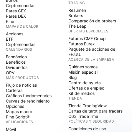
Bonos
TRADING
Criptomonedas
Resumen
Pares CEX
Brókers
Pares DEX
Comparación de brókers
Pine
The Leap
MAPAS DE CALOR
OFERTAS ESPECIALES
Acciones
Futuros CME Group
ETF
Futuros Eurex
Criptomonedas
Paquete de acciones de
CALENDARIOS
EE.UU.
Económico
ACERCA DE LA EMPRESA
Beneficios
Quiénes somos
Dividendos
Misión espacial
OPV
Blog
MÁS PRODUCTOS
Centro de ayuda
Flujo de noticias
Ofertas de empleo
Carteras
Kit de medios
Gráficos fundamentales
TIENDA
Curvas de rendimiento
Tienda TradingView
Opciones
Cartas de tarot para traders
Mapas macro
C63 TradeTime
Pine Script®
POLÍTICAS Y SEGURIDAD
APLICACIONES
Condiciones de uso
Móvil