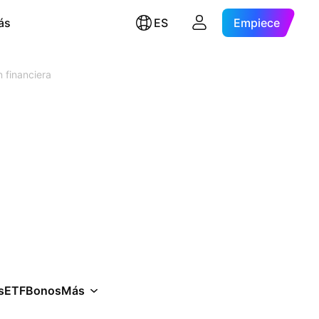
ás
ES
Empiece
 financiera
s
ETF
Bonos
Más