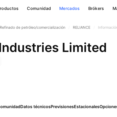
roductos
Comunidad
Mercados
Brókers
M
Refinado de petróleo/comercialización
/
RELIANCE
/
Información
Industries Limited
omunidad
Datos técnicos
Previsiones
Estacionales
Opcione