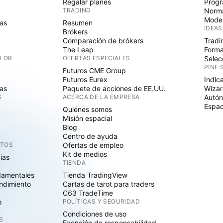
Regalar planes
Progr
TRADING
Norma
Mode
as
Resumen
IDEAS
Brókers
Comparación de brókers
Tradi
The Leap
Forma
ALOR
OFERTAS ESPECIALES
Selec
PINE 
Futuros CME Group
Futuros Eurex
Indic
as
Paquete de acciones de EE.UU.
Wizar
S
ACERCA DE LA EMPRESA
Autó
Espac
Quiénes somos
Misión espacial
Blog
Centro de ayuda
CTOS
Ofertas de empleo
Kit de medios
cias
TIENDA
damentales
Tienda TradingView
ndimiento
Cartas de tarot para traders
C63 TradeTime
o
POLÍTICAS Y SEGURIDAD
Condiciones de uso
S
Exención de responsabilidad