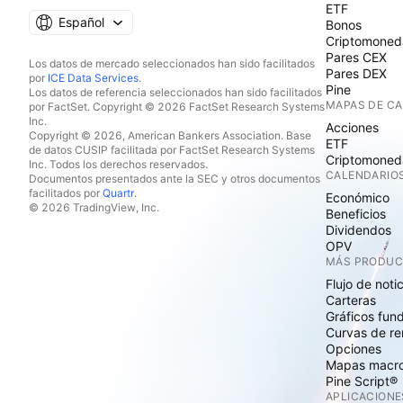
ETF
Español
Bonos
Criptomoned
Pares CEX
Los datos de mercado seleccionados han sido facilitados
Pares DEX
por
ICE Data Services
.
Pine
Los datos de referencia seleccionados han sido facilitados
MAPAS DE C
por FactSet. Copyright © 2026 FactSet Research Systems
Inc.
Acciones
Copyright © 2026, American Bankers Association. Base
ETF
de datos CUSIP facilitada por FactSet Research Systems
Criptomoned
Inc. Todos los derechos reservados.
CALENDARIO
Documentos presentados ante la SEC y otros documentos
facilitados por
Quartr
.
Económico
© 2026 TradingView, Inc.
Beneficios
Dividendos
OPV
MÁS PRODU
Flujo de noti
Carteras
Gráficos fun
Curvas de re
Opciones
Mapas macr
Pine Script®
APLICACIONE