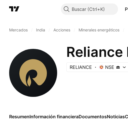
Buscar
P
Mercados
/
India
/
Acciones
/
Minerales energéticos
/
Reliance 
RELIANCE
NSE
Resumen
Información financiera
Documentos
Noticias
C