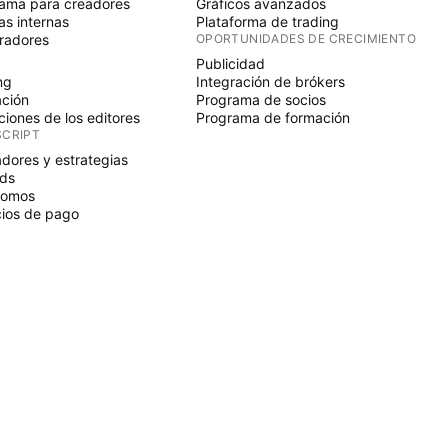
ama para creadores
Gráficos avanzados
s internas
Plataforma de trading
radores
OPORTUNIDADES DE CRECIMIENTO
Publicidad
ng
Integración de brókers
ción
Programa de socios
ciones de los editores
Programa de formación
SCRIPT
adores y estrategias
ds
nomos
ios de pago