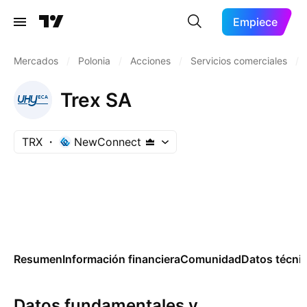
Empiece
Mercados
/
Polonia
/
Acciones
/
Servicios comerciales
/
Trex SA
TRX
NewConnect
Resumen
Información financiera
Comunidad
Datos técni
Datos fundamentales y