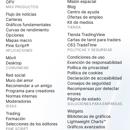
Misión espacial
OPV
Blog
MÁS PRODUCTOS
Centro de ayuda
Flujo de noticias
Ofertas de empleo
Carteras
Kit de medios
Gráficos fundamentales
TIENDA
Curvas de rendimiento
Tienda TradingView
Opciones
Cartas de tarot para traders
Mapas macro
C63 TradeTime
Pine Script®
POLÍTICAS Y SEGURIDAD
APLICACIONES
Condiciones de uso
Móvil
Exención de responsabilidad
Desktop
Política de privacidad
COMUNIDAD
Política de cookies
Red social
Declaración de accesibilidad
Muro del amor
Consejos de seguridad
Recomendar a un amigo
Recompensas por detectar
Programa para creadores
errores
Normas internas
Página de estado
Moderadores
SOLUCIONES PARA EMPRESAS
IDEAS
Widgets
Trading
Bibliotecas de gráficos
Formación
Lightweight Charts™
Selecciones de los editores
Gráficos avanzados
PINE SCRIPT