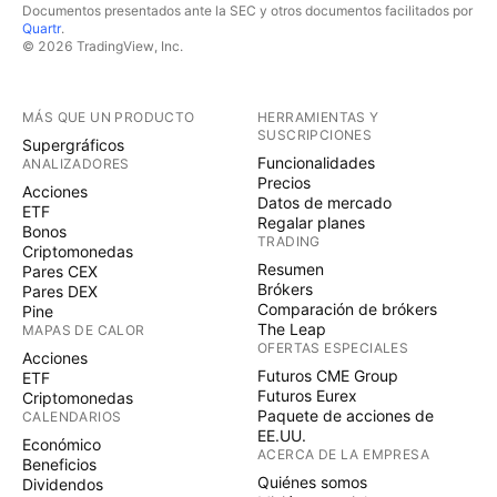
Documentos presentados ante la SEC y otros documentos facilitados por
Quartr
.
© 2026 TradingView, Inc.
MÁS QUE UN PRODUCTO
HERRAMIENTAS Y
SUSCRIPCIONES
Supergráficos
Funcionalidades
ANALIZADORES
Precios
Acciones
Datos de mercado
ETF
Regalar planes
Bonos
TRADING
Criptomonedas
Resumen
Pares CEX
Brókers
Pares DEX
Comparación de brókers
Pine
The Leap
MAPAS DE CALOR
OFERTAS ESPECIALES
Acciones
Futuros CME Group
ETF
Futuros Eurex
Criptomonedas
Paquete de acciones de
CALENDARIOS
EE.UU.
Económico
ACERCA DE LA EMPRESA
Beneficios
Quiénes somos
Dividendos