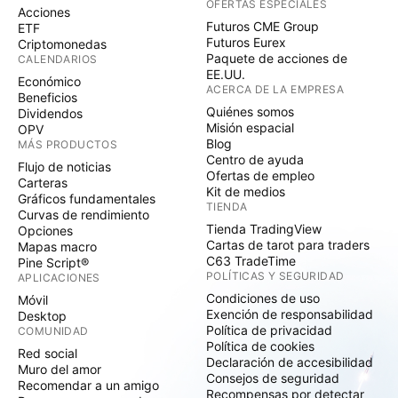
OFERTAS ESPECIALES
Acciones
Futuros CME Group
ETF
Futuros Eurex
Criptomonedas
Paquete de acciones de
CALENDARIOS
EE.UU.
Económico
ACERCA DE LA EMPRESA
Beneficios
Quiénes somos
Dividendos
Misión espacial
OPV
Blog
MÁS PRODUCTOS
Centro de ayuda
Flujo de noticias
Ofertas de empleo
Carteras
Kit de medios
Gráficos fundamentales
TIENDA
Curvas de rendimiento
Tienda TradingView
Opciones
Cartas de tarot para traders
Mapas macro
C63 TradeTime
Pine Script®
POLÍTICAS Y SEGURIDAD
APLICACIONES
Condiciones de uso
Móvil
Exención de responsabilidad
Desktop
Política de privacidad
COMUNIDAD
Política de cookies
Red social
Declaración de accesibilidad
Muro del amor
Consejos de seguridad
Recomendar a un amigo
Recompensas por detectar