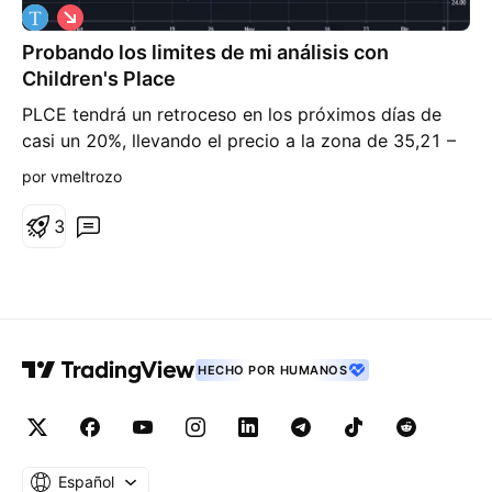
C
o
Probando los limites de mi análisis con
r
t
Children's Place
o
PLCE tendrá un retroceso en los próximos días de
casi un 20%, llevando el precio a la zona de 35,21 –
34,29. Si se cumple, no descarto que caiga un poco
por vmeltrozo
mas
3
HECHO POR HUMANOS
Español