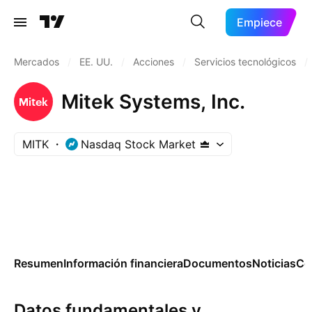
Empiece
Mercados
/
EE. UU.
/
Acciones
/
Servicios tecnológicos
/
Mitek Systems, Inc.
MITK
Nasdaq Stock Market
Resumen
Información financiera
Documentos
Noticias
Co
Datos fundamentales y