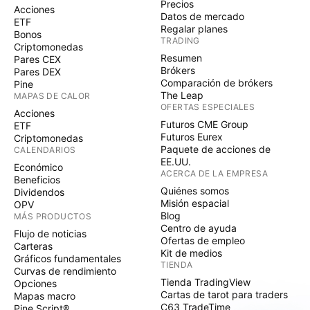
Precios
Acciones
Datos de mercado
ETF
Regalar planes
Bonos
TRADING
Criptomonedas
Resumen
Pares CEX
Brókers
Pares DEX
Comparación de brókers
Pine
The Leap
MAPAS DE CALOR
OFERTAS ESPECIALES
Acciones
Futuros CME Group
ETF
Futuros Eurex
Criptomonedas
Paquete de acciones de
CALENDARIOS
EE.UU.
Económico
ACERCA DE LA EMPRESA
Beneficios
Quiénes somos
Dividendos
Misión espacial
OPV
Blog
MÁS PRODUCTOS
Centro de ayuda
Flujo de noticias
Ofertas de empleo
Carteras
Kit de medios
Gráficos fundamentales
TIENDA
Curvas de rendimiento
Tienda TradingView
Opciones
Cartas de tarot para traders
Mapas macro
C63 TradeTime
Pine Script®