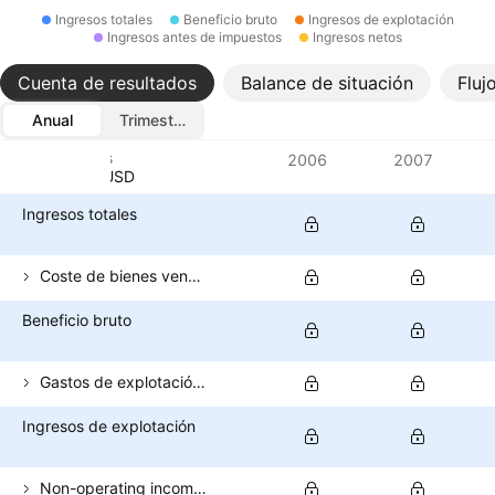
Ingresos totales
Beneficio bruto
Ingresos de explotación
Ingresos antes de impuestos
Ingresos netos
Cuenta de resultados
Balance de situación
Fluj
Anual
Trimestral
Métricas
2006
2007
Divisa: USD
Ingresos totales
Coste de bienes vendidos
Beneficio bruto
Gastos de explotación (excluido el coste de los bienes vendidos)
Ingresos de explotación
Non-operating income (total)