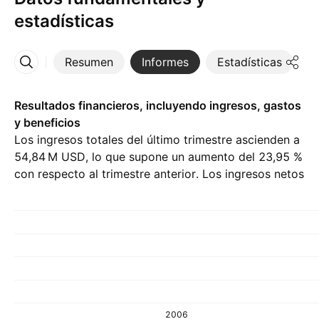
estadísticas
Resumen
Informes
Estadísticas
D
Más
Resultados financieros, incluyendo ingresos, gastos
y beneficios
Los ingresos totales del último trimestre ascienden a
‪54,84 M‬ USD, lo que supone un aumento del 23,95 %
con respecto al trimestre anterior. Los ingresos netos
del Q2 26 son de ‪9,54 M‬ USD.
2006