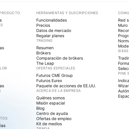
 PRODUCTO
HERRAMIENTAS Y SUSCRIPCIONES
COMU
s
Funcionalidades
Red s
ES
Precios
Muro 
Datos de mercado
Recom
Regalar planes
Progr
TRADING
Norma
Mode
as
Resumen
IDEAS
Brókers
Comparación de brókers
Tradi
The Leap
Forma
ALOR
OFERTAS ESPECIALES
Selec
PINE 
Futuros CME Group
Futuros Eurex
Indic
as
Paquete de acciones de EE.UU.
Wizar
S
ACERCA DE LA EMPRESA
Autó
Espac
Quiénes somos
Misión espacial
Blog
Centro de ayuda
CTOS
Ofertas de empleo
Kit de medios
cias
TIENDA