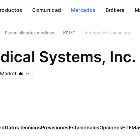
roductos
Comunidad
Mercados
Brókers
M
/
Especialidades médicas
/
KRMD
/
Información financiera
ical Systems, Inc.
 Market
ad
Datos técnicos
Previsiones
Estacionales
Opciones
ETF
Má