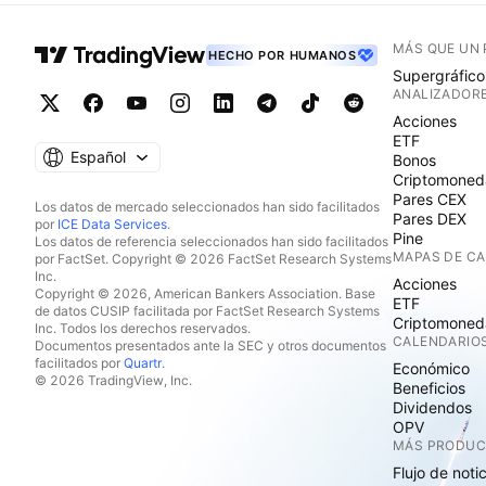
MÁS QUE UN
HECHO POR HUMANOS
Supergráfico
ANALIZADOR
Acciones
ETF
Español
Bonos
Criptomoned
Pares CEX
Los datos de mercado seleccionados han sido facilitados
Pares DEX
por
ICE Data Services
.
Pine
Los datos de referencia seleccionados han sido facilitados
MAPAS DE C
por FactSet. Copyright © 2026 FactSet Research Systems
Inc.
Acciones
Copyright © 2026, American Bankers Association. Base
ETF
de datos CUSIP facilitada por FactSet Research Systems
Criptomoned
Inc. Todos los derechos reservados.
CALENDARIO
Documentos presentados ante la SEC y otros documentos
facilitados por
Quartr
.
Económico
© 2026 TradingView, Inc.
Beneficios
Dividendos
OPV
MÁS PRODU
Flujo de noti