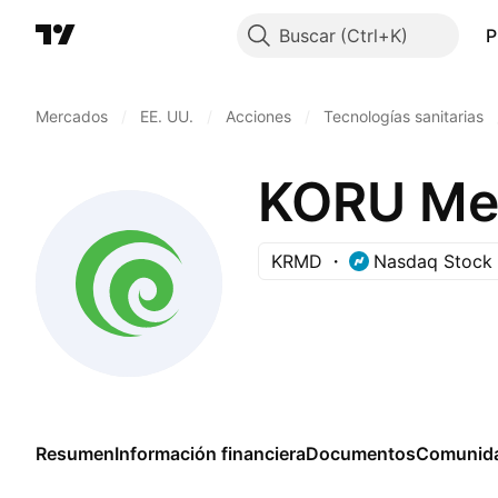
Buscar
P
Mercados
/
EE. UU.
/
Acciones
/
Tecnologías sanitarias
KORU Med
KRMD
Nasdaq Stock
Resumen
Información financiera
Documentos
Comunid