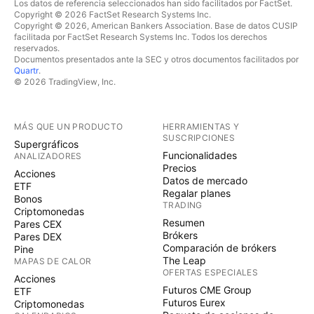
Los datos de referencia seleccionados han sido facilitados por FactSet.
Copyright © 2026 FactSet Research Systems Inc.
Copyright © 2026, American Bankers Association. Base de datos CUSIP
facilitada por FactSet Research Systems Inc. Todos los derechos
reservados.
Documentos presentados ante la SEC y otros documentos facilitados por
Quartr
.
© 2026 TradingView, Inc.
MÁS QUE UN PRODUCTO
HERRAMIENTAS Y
SUSCRIPCIONES
Supergráficos
Funcionalidades
ANALIZADORES
Precios
Acciones
Datos de mercado
ETF
Regalar planes
Bonos
TRADING
Criptomonedas
Resumen
Pares CEX
Brókers
Pares DEX
Comparación de brókers
Pine
The Leap
MAPAS DE CALOR
OFERTAS ESPECIALES
Acciones
Futuros CME Group
ETF
Futuros Eurex
Criptomonedas