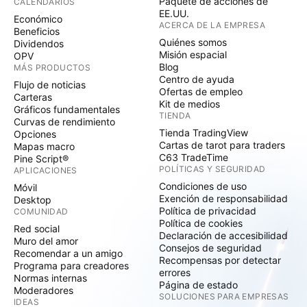
Paquete de acciones de
CALENDARIOS
EE.UU.
Económico
ACERCA DE LA EMPRESA
Beneficios
Quiénes somos
Dividendos
Misión espacial
OPV
Blog
MÁS PRODUCTOS
Centro de ayuda
Flujo de noticias
Ofertas de empleo
Carteras
Kit de medios
Gráficos fundamentales
TIENDA
Curvas de rendimiento
Tienda TradingView
Opciones
Cartas de tarot para traders
Mapas macro
C63 TradeTime
Pine Script®
POLÍTICAS Y SEGURIDAD
APLICACIONES
Condiciones de uso
Móvil
Exención de responsabilidad
Desktop
Política de privacidad
COMUNIDAD
Política de cookies
Red social
Declaración de accesibilidad
Muro del amor
Consejos de seguridad
Recomendar a un amigo
Recompensas por detectar
Programa para creadores
errores
Normas internas
Página de estado
Moderadores
SOLUCIONES PARA EMPRESAS
IDEAS