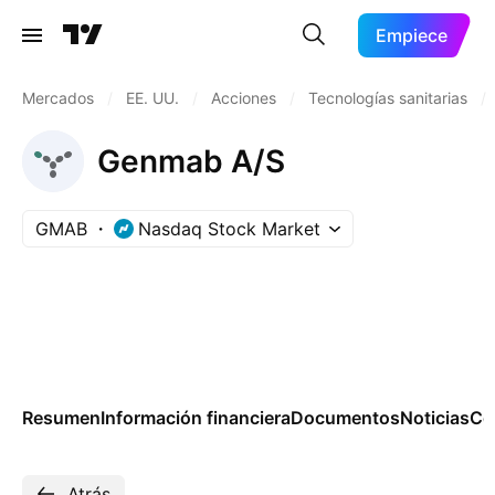
Empiece
Mercados
/
EE. UU.
/
Acciones
/
Tecnologías sanitarias
/
Genmab A/S
GMAB
Nasdaq Stock Market
Resumen
Información financiera
Documentos
Noticias
Co
Atrás