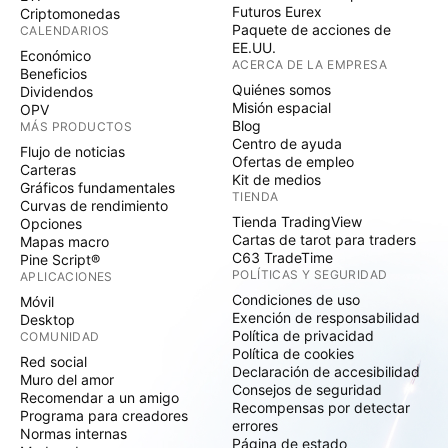
Futuros Eurex
Criptomonedas
Paquete de acciones de
CALENDARIOS
EE.UU.
Económico
ACERCA DE LA EMPRESA
Beneficios
Quiénes somos
Dividendos
Misión espacial
OPV
Blog
MÁS PRODUCTOS
Centro de ayuda
Flujo de noticias
Ofertas de empleo
Carteras
Kit de medios
Gráficos fundamentales
TIENDA
Curvas de rendimiento
Tienda TradingView
Opciones
Cartas de tarot para traders
Mapas macro
C63 TradeTime
Pine Script®
POLÍTICAS Y SEGURIDAD
APLICACIONES
Condiciones de uso
Móvil
Exención de responsabilidad
Desktop
Política de privacidad
COMUNIDAD
Política de cookies
Red social
Declaración de accesibilidad
Muro del amor
Consejos de seguridad
Recomendar a un amigo
Recompensas por detectar
Programa para creadores
errores
Normas internas
Página de estado