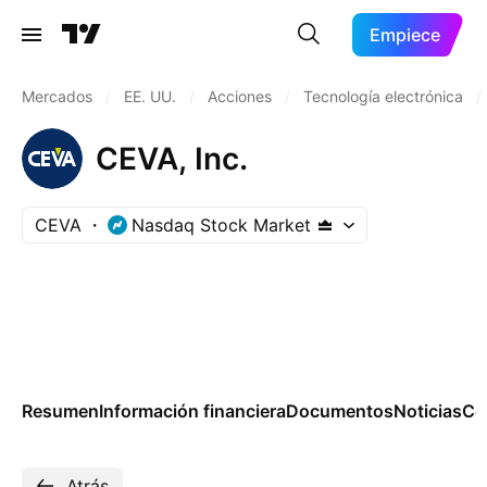
Empiece
Mercados
/
EE. UU.
/
Acciones
/
Tecnología electrónica
/
CEVA, Inc.
CEVA
Nasdaq Stock Market
Resumen
Información financiera
Documentos
Noticias
Co
Atrás