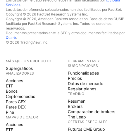
Los datos de mercado seleccionados han sido facilitados por
ICE Data
Services
.
Los datos de referencia seleccionados han sido facilitados por FactSet.
Copyright © 2026 FactSet Research Systems Inc.
Copyright © 2026, American Bankers Association. Base de datos CUSIP
facilitada por FactSet Research Systems Inc. Todos los derechos
reservados.
Documentos presentados ante la SEC y otros documentos facilitados por
Quartr
.
© 2026 TradingView, Inc.
MÁS QUE UN PRODUCTO
HERRAMIENTAS Y
SUSCRIPCIONES
Supergráficos
Funcionalidades
ANALIZADORES
Precios
Acciones
Datos de mercado
ETF
Regalar planes
Bonos
TRADING
Criptomonedas
Resumen
Pares CEX
Brókers
Pares DEX
Comparación de brókers
Pine
The Leap
MAPAS DE CALOR
OFERTAS ESPECIALES
Acciones
Futuros CME Group
ETF