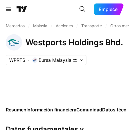
Empiece
Mercados
/
Malasia
/
Acciones
/
Transporte
/
Otros med
Westports Holdings Bhd.
WPRTS
Bursa Malaysia
Resumen
Información financiera
Comunidad
Datos técni
Datos fundamentales y