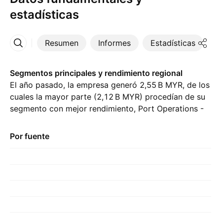
estadísticas
Resumen
Informes
Estadísticas
D
Más
Segmentos principales y rendimiento regional
El año pasado, la empresa generó ‪2,55 B‬ MYR, de los
cuales la mayor parte (‪2,12 B‬ MYR) procedían de su
segmento con mejor rendimiento, Port Operations -
Container, en comparación con ‪1,95 B‬ MYR del año
previo. La mayor contribución provino de Malasia,
Por fuente
representando ‪3,12 B‬ MYR el año pasado., con ‪2,34 B‬
MYR del año anterior.