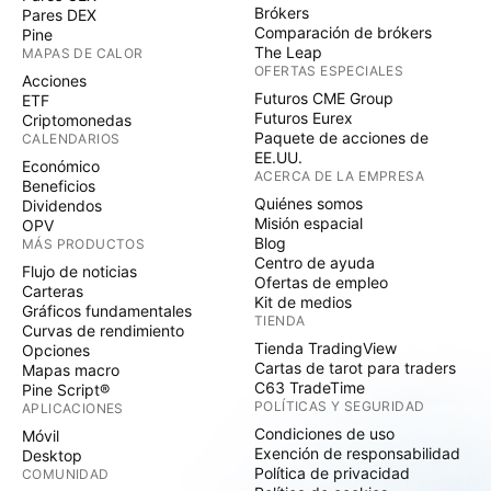
Brókers
Pares DEX
Comparación de brókers
Pine
The Leap
MAPAS DE CALOR
OFERTAS ESPECIALES
Acciones
Futuros CME Group
ETF
Futuros Eurex
Criptomonedas
Paquete de acciones de
CALENDARIOS
EE.UU.
Económico
ACERCA DE LA EMPRESA
Beneficios
Quiénes somos
Dividendos
Misión espacial
OPV
Blog
MÁS PRODUCTOS
Centro de ayuda
Flujo de noticias
Ofertas de empleo
Carteras
Kit de medios
Gráficos fundamentales
TIENDA
Curvas de rendimiento
Tienda TradingView
Opciones
Cartas de tarot para traders
Mapas macro
C63 TradeTime
Pine Script®
POLÍTICAS Y SEGURIDAD
APLICACIONES
Condiciones de uso
Móvil
Exención de responsabilidad
Desktop
Política de privacidad
COMUNIDAD