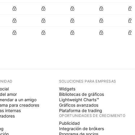
NIDAD
SOLUCIONES PARA EMPRESAS
ocial
Widgets
del amor
Bibliotecas de gráficos
endar a un amigo
Lightweight Charts™
ama para creadores
Gráficos avanzados
s internas
Plataforma de trading
radores
OPORTUNIDADES DE CRECIMIENTO
Publicidad
ng
Integración de brókers
ción
Programa de socios