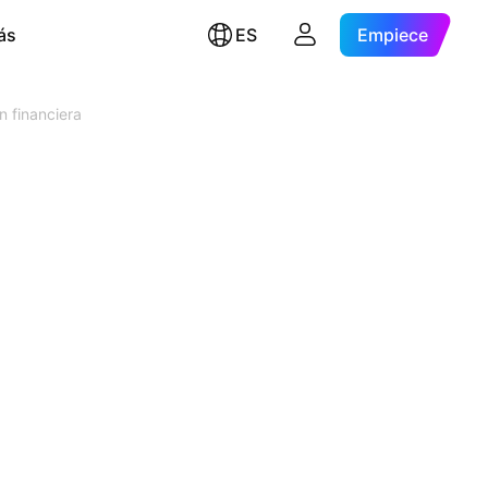
ás
ES
Empiece
n financiera