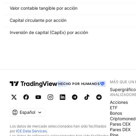
Valor contable tangible por acción
Capital circulante por acción
Inversión de capital (CapEx) por acción
MÁS QUE UN
HECHO POR HUMANOS
Supergráfico
ANALIZADOR
Acciones
ETF
Español
Bonos
Criptomoned
Pares CEX
Los datos de mercado seleccionados han sido facilitados
Pares DEX
por
ICE Data Services
.
Pine
Los datos de referencia seleccionados han sido facilitados