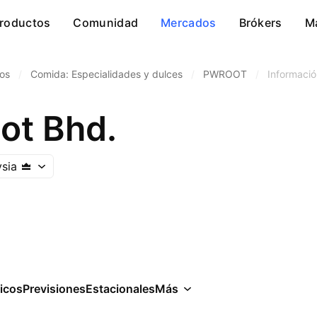
roductos
Comunidad
Mercados
Brókers
M
os
/
Comida: Especialidades y dulces
/
PWROOT
/
Informació
ot Bhd.
sia
icos
Previsiones
Estacionales
Más