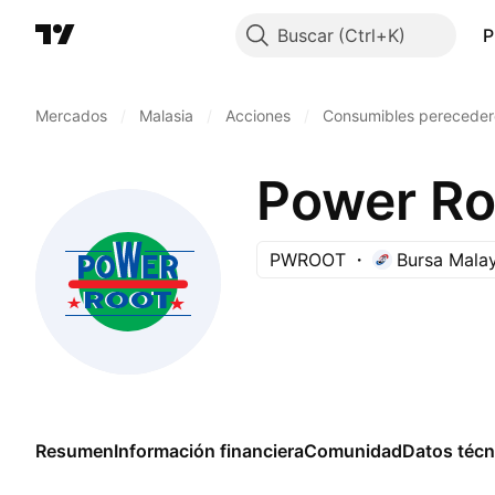
Buscar
P
Mercados
/
Malasia
/
Acciones
/
Consumibles pereceder
Power Ro
PWROOT
Bursa Malay
Resumen
Información financiera
Comunidad
Datos técn