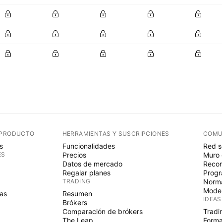
 PRODUCTO
HERRAMIENTAS Y SUSCRIPCIONES
COMU
s
Funcionalidades
Red s
ES
Precios
Muro 
Datos de mercado
Recom
Regalar planes
Progr
TRADING
Norma
Mode
as
Resumen
IDEAS
Brókers
Comparación de brókers
Tradi
The Leap
Forma