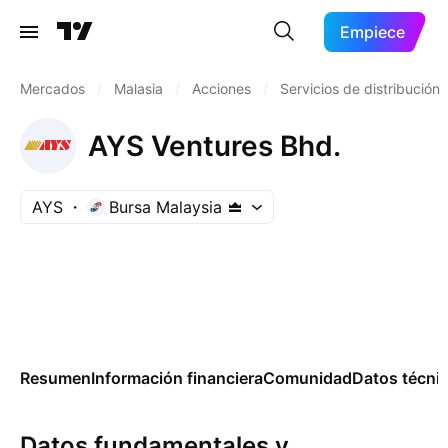
Empiece
Mercados
/
Malasia
/
Acciones
/
Servicios de distribución
AYS Ventures Bhd.
AYS
Bursa Malaysia
Resumen
Información financiera
Comunidad
Datos técni
Datos fundamentales y