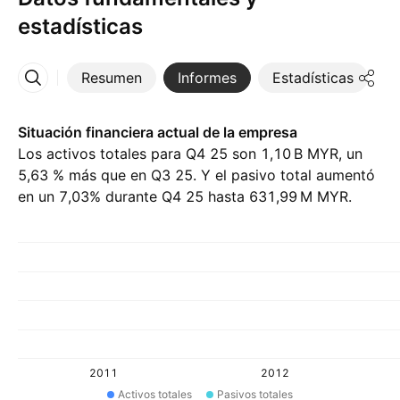
estadísticas
Resumen
Informes
Estadísticas
D
Más
Situación financiera actual de la empresa
Los activos totales para Q4 25 son ‪1,10 B‬ MYR, un
5,63 % más que en Q3 25. Y el pasivo total aumentó
en un 7,03% durante Q4 25 hasta ‪631,99 M‬ MYR.
2011
2012
Activos totales
Pasivos totales