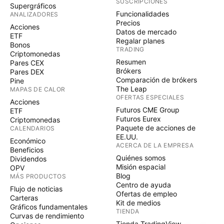
SUSCRIPCIONES
Supergráficos
Funcionalidades
ANALIZADORES
Precios
Acciones
Datos de mercado
ETF
Regalar planes
Bonos
TRADING
Criptomonedas
Resumen
Pares CEX
Brókers
Pares DEX
Comparación de brókers
Pine
The Leap
MAPAS DE CALOR
OFERTAS ESPECIALES
Acciones
Futuros CME Group
ETF
Futuros Eurex
Criptomonedas
Paquete de acciones de
CALENDARIOS
EE.UU.
Económico
ACERCA DE LA EMPRESA
Beneficios
Quiénes somos
Dividendos
Misión espacial
OPV
Blog
MÁS PRODUCTOS
Centro de ayuda
Flujo de noticias
Ofertas de empleo
Carteras
Kit de medios
Gráficos fundamentales
TIENDA
Curvas de rendimiento
Tienda TradingView