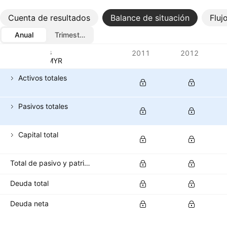
Cuenta de resultados
Balance de situación
Fluj
Anual
Trimestral
Métricas
2011
2012
Divisa: MYR
Activos totales
Pasivos totales
Capital total
Total de pasivo y patrimonio de los accionistas
Deuda total
Deuda neta