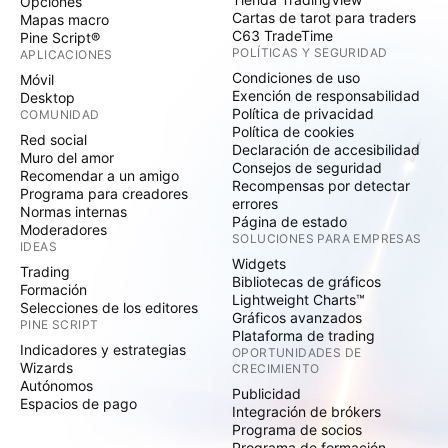
Opciones
Cartas de tarot para traders
Mapas macro
C63 TradeTime
Pine Script®
POLÍTICAS Y SEGURIDAD
APLICACIONES
Condiciones de uso
Móvil
Exención de responsabilidad
Desktop
Política de privacidad
COMUNIDAD
Política de cookies
Red social
Declaración de accesibilidad
Muro del amor
Consejos de seguridad
Recomendar a un amigo
Recompensas por detectar
Programa para creadores
errores
Normas internas
Página de estado
Moderadores
SOLUCIONES PARA EMPRESAS
IDEAS
Widgets
Trading
Bibliotecas de gráficos
Formación
Lightweight Charts™
Selecciones de los editores
Gráficos avanzados
PINE SCRIPT
Plataforma de trading
Indicadores y estrategias
OPORTUNIDADES DE
Wizards
CRECIMIENTO
Autónomos
Publicidad
Espacios de pago
Integración de brókers
Programa de socios
Programa de formación