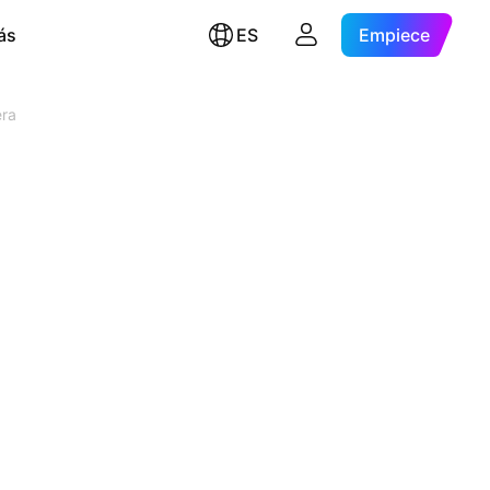
ás
ES
Empiece
era