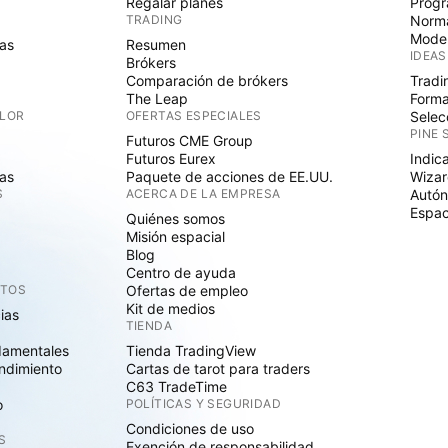
Regalar planes
Progr
TRADING
Norma
Mode
as
Resumen
IDEAS
Brókers
Comparación de brókers
Tradi
The Leap
Forma
ALOR
OFERTAS ESPECIALES
Selec
PINE 
Futuros CME Group
Futuros Eurex
Indic
as
Paquete de acciones de EE.UU.
Wizar
S
ACERCA DE LA EMPRESA
Autó
Espac
Quiénes somos
Misión espacial
Blog
Centro de ayuda
CTOS
Ofertas de empleo
Kit de medios
cias
TIENDA
damentales
Tienda TradingView
ndimiento
Cartas de tarot para traders
C63 TradeTime
o
POLÍTICAS Y SEGURIDAD
Condiciones de uso
S
Exención de responsabilidad