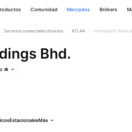
roductos
Comunidad
Mercados
Brókers
M
/
Servicios comerciales diversos
/
ATLAN
/
Información financi
ldings Bhd.
a
icos
Estacionales
Más