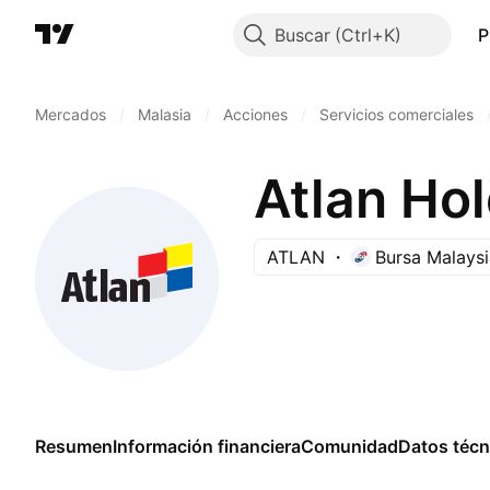
Buscar
P
Mercados
/
Malasia
/
Acciones
/
Servicios comerciales
Atlan Ho
ATLAN
Bursa Malaysi
Resumen
Información financiera
Comunidad
Datos técn