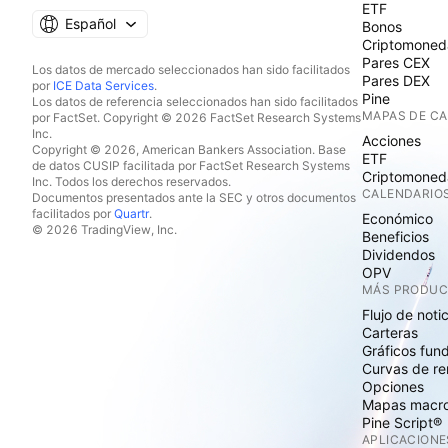
ETF
Español
Bonos
Criptomoned
Pares CEX
Los datos de mercado seleccionados han sido facilitados
Pares DEX
por
ICE Data Services
.
Pine
Los datos de referencia seleccionados han sido facilitados
MAPAS DE C
por FactSet. Copyright © 2026 FactSet Research Systems
Inc.
Acciones
Copyright © 2026, American Bankers Association. Base
ETF
de datos CUSIP facilitada por FactSet Research Systems
Criptomoned
Inc. Todos los derechos reservados.
CALENDARIO
Documentos presentados ante la SEC y otros documentos
facilitados por
Quartr
.
Económico
© 2026 TradingView, Inc.
Beneficios
Dividendos
OPV
MÁS PRODU
Flujo de noti
Carteras
Gráficos fun
Curvas de re
Opciones
Mapas macr
Pine Script®
APLICACIONE