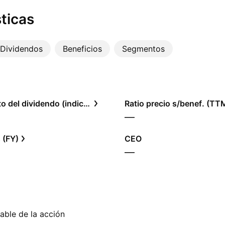
ticas
Dividendos
Beneficios
Segmentos
Rendimiento del dividendo (indicado)
Ratio precio s/benef. (TT
—
 (FY)
CEO
—
able de la acción