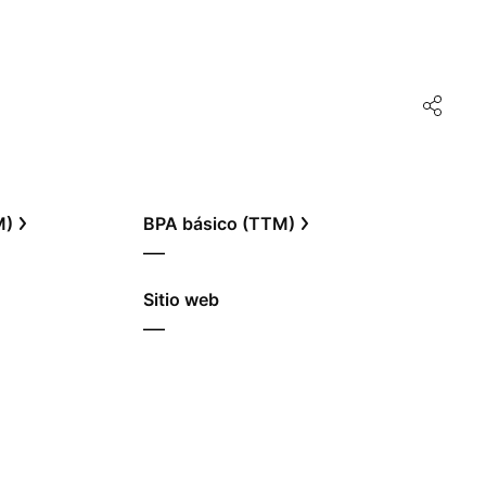
M)
BPA básico (TTM)
—
Sitio web
—