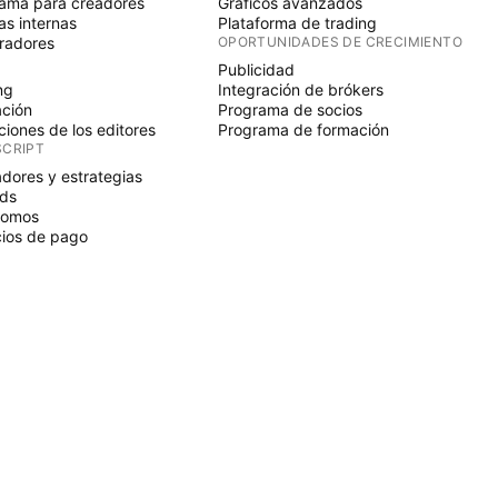
ama para creadores
Gráficos avanzados
s internas
Plataforma de trading
radores
OPORTUNIDADES DE CRECIMIENTO
Publicidad
ng
Integración de brókers
ción
Programa de socios
ciones de los editores
Programa de formación
SCRIPT
adores y estrategias
ds
nomos
ios de pago