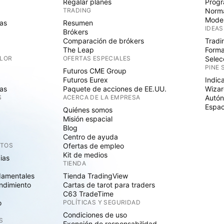
Regalar planes
Progr
TRADING
Norma
Mode
as
Resumen
IDEAS
Brókers
Comparación de brókers
Tradi
The Leap
Forma
ALOR
OFERTAS ESPECIALES
Selec
PINE 
Futuros CME Group
Futuros Eurex
Indic
as
Paquete de acciones de EE.UU.
Wizar
S
ACERCA DE LA EMPRESA
Autó
Espac
Quiénes somos
Misión espacial
Blog
Centro de ayuda
CTOS
Ofertas de empleo
Kit de medios
cias
TIENDA
damentales
Tienda TradingView
ndimiento
Cartas de tarot para traders
C63 TradeTime
o
POLÍTICAS Y SEGURIDAD
Condiciones de uso
S
Exención de responsabilidad