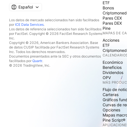
ETF
Español
Bonos
Criptomoned
Pares CEX
Los datos de mercado seleccionados han sido facilitados
Pares DEX
por
ICE Data Services
.
Pine
Los datos de referencia seleccionados han sido facilitados
MAPAS DE C
por FactSet. Copyright © 2026 FactSet Research Systems
Inc.
Acciones
Copyright © 2026, American Bankers Association. Base
ETF
de datos CUSIP facilitada por FactSet Research Systems
Criptomoned
Inc. Todos los derechos reservados.
CALENDARIO
Documentos presentados ante la SEC y otros documentos
facilitados por
Quartr
.
Económico
© 2026 TradingView, Inc.
Beneficios
Dividendos
OPV
MÁS PRODU
Flujo de noti
Carteras
Gráficos fun
Curvas de re
Opciones
Mapas macr
Pine Script®
APLICACIONE