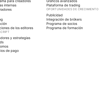
ama para creadores
Gráficos avanzados
s internas
Plataforma de trading
radores
OPORTUNIDADES DE CRECIMIENTO
Publicidad
ng
Integración de brókers
ción
Programa de socios
ciones de los editores
Programa de formación
SCRIPT
adores y estrategias
ds
nomos
ios de pago