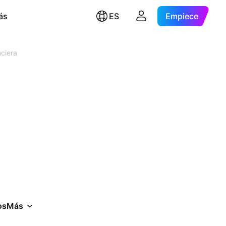
ás
ES
Empiece
nciera
os
Más