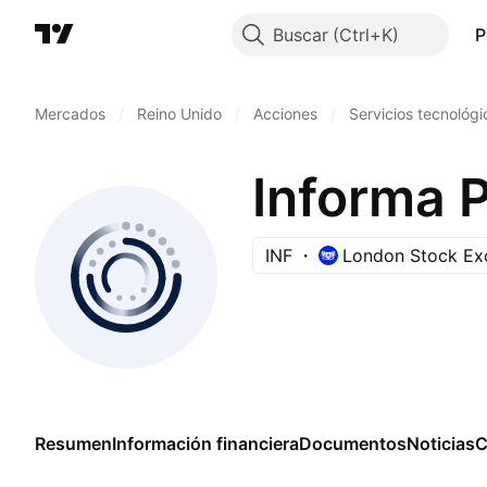
Buscar
P
Mercados
/
Reino Unido
/
Acciones
/
Servicios tecnológi
Informa P
INF
London Stock Ex
Resumen
Información financiera
Documentos
Noticias
C