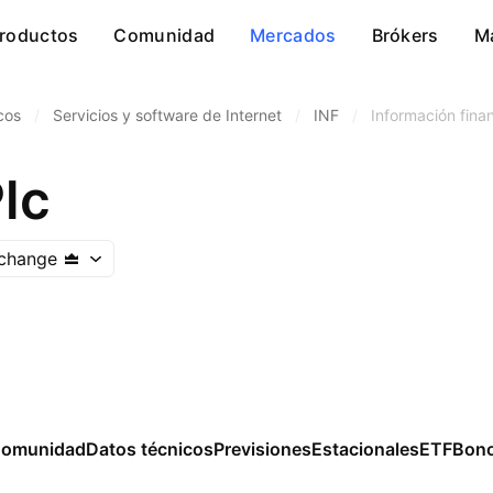
roductos
Comunidad
Mercados
Brókers
M
cos
/
Servicios y software de Internet
/
INF
/
Información fina
lc
change
omunidad
Datos técnicos
Previsiones
Estacionales
ETF
Bon