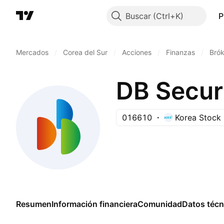
Buscar
P
Mercados
/
Corea del Sur
/
Acciones
/
Finanzas
/
Brók
DB Securi
016610
Korea Stock
Resumen
Información financiera
Comunidad
Datos técn