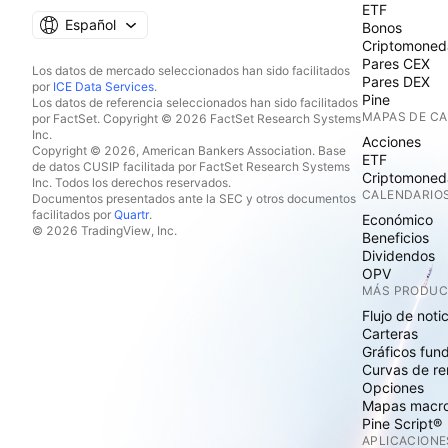
ETF
Español
Bonos
Criptomoned
Pares CEX
Los datos de mercado seleccionados han sido facilitados
Pares DEX
por
ICE Data Services
.
Pine
Los datos de referencia seleccionados han sido facilitados
MAPAS DE C
por FactSet. Copyright © 2026 FactSet Research Systems
Inc.
Acciones
Copyright © 2026, American Bankers Association. Base
ETF
de datos CUSIP facilitada por FactSet Research Systems
Criptomoned
Inc. Todos los derechos reservados.
CALENDARIO
Documentos presentados ante la SEC y otros documentos
facilitados por
Quartr
.
Económico
© 2026 TradingView, Inc.
Beneficios
Dividendos
OPV
MÁS PRODU
Flujo de noti
Carteras
Gráficos fun
Curvas de re
Opciones
Mapas macr
Pine Script®
APLICACIONE