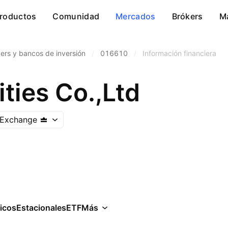
roductos
Comunidad
Mercados
Brókers
M
ers y bancos de inversión
/
016610
/
Información financiera
ties Co.,Ltd
 Exchange
icos
Estacionales
ETF
Más