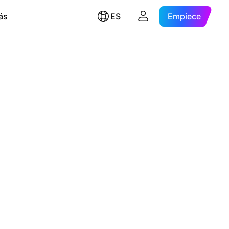
ás
ES
Empiece