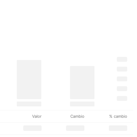
Valor
Cambio
% cambio