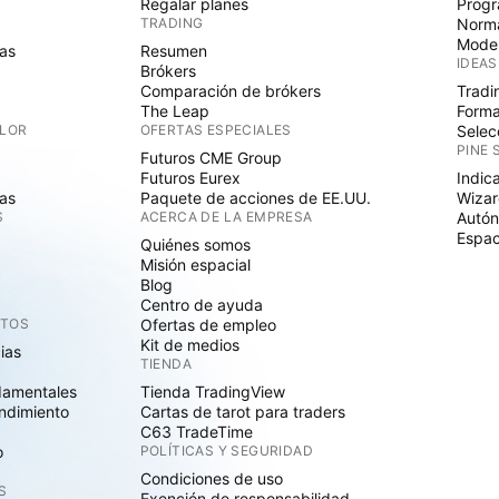
Regalar planes
Progr
TRADING
Norma
Mode
as
Resumen
IDEAS
Brókers
Comparación de brókers
Tradi
The Leap
Forma
ALOR
OFERTAS ESPECIALES
Selec
PINE 
Futuros CME Group
Futuros Eurex
Indic
as
Paquete de acciones de EE.UU.
Wizar
S
ACERCA DE LA EMPRESA
Autó
Espac
Quiénes somos
Misión espacial
Blog
Centro de ayuda
CTOS
Ofertas de empleo
Kit de medios
cias
TIENDA
damentales
Tienda TradingView
ndimiento
Cartas de tarot para traders
C63 TradeTime
o
POLÍTICAS Y SEGURIDAD
Condiciones de uso
S
Exención de responsabilidad