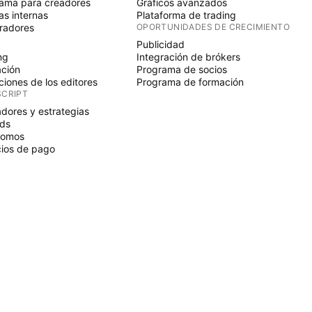
ama para creadores
Gráficos avanzados
s internas
Plataforma de trading
radores
OPORTUNIDADES DE CRECIMIENTO
Publicidad
ng
Integración de brókers
ción
Programa de socios
ciones de los editores
Programa de formación
SCRIPT
adores y estrategias
ds
nomos
ios de pago