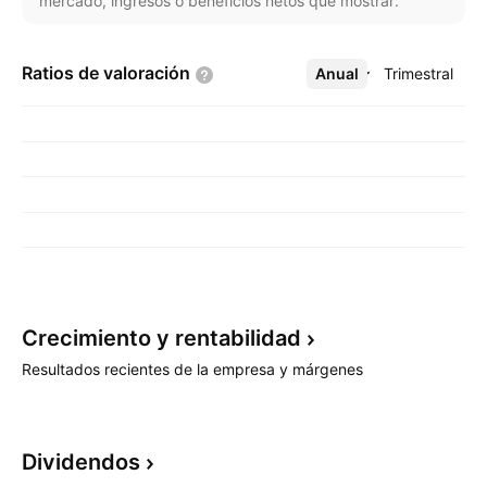
mercado, ingresos o beneficios netos que mostrar.
Ratios de
valoración
Anual
Más
Trimestral
Crecimiento y
rentabilidad
Resultados recientes de la empresa y márgenes
Dividendos