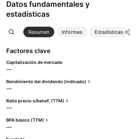
Datos fundamentales y
estadísticas
Resumen
Informes
Estadísticas
D
Más
Factores clave
Capitalización de mercado
—
Rendimiento del dividendo (indicado)
—
Ratio precio s/benef. (TTM)
—
BPA básico (TTM)
—