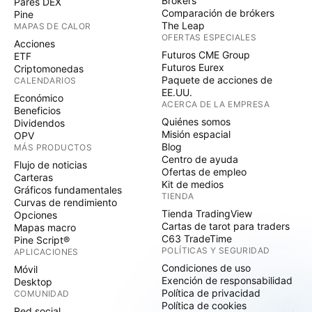
Brókers
Pares DEX
Comparación de brókers
Pine
The Leap
MAPAS DE CALOR
OFERTAS ESPECIALES
Acciones
Futuros CME Group
ETF
Futuros Eurex
Criptomonedas
Paquete de acciones de
CALENDARIOS
EE.UU.
Económico
ACERCA DE LA EMPRESA
Beneficios
Quiénes somos
Dividendos
Misión espacial
OPV
Blog
MÁS PRODUCTOS
Centro de ayuda
Flujo de noticias
Ofertas de empleo
Carteras
Kit de medios
Gráficos fundamentales
TIENDA
Curvas de rendimiento
Tienda TradingView
Opciones
Cartas de tarot para traders
Mapas macro
C63 TradeTime
Pine Script®
POLÍTICAS Y SEGURIDAD
APLICACIONES
Condiciones de uso
Móvil
Exención de responsabilidad
Desktop
Política de privacidad
COMUNIDAD
Política de cookies
Red social