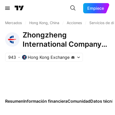
Empiece
Mercados
/
Hong Kong, China
/
Acciones
/
Servicios de di
Zhongzheng
International Company
Limited
943
Hong Kong Exchange
Resumen
Información financiera
Comunidad
Datos técni