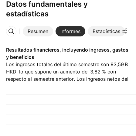
Datos fundamentales y
estadísticas
Resumen
Informes
Estadísticas
D
Más
Resultados financieros, incluyendo ingresos, gastos
y beneficios
Los ingresos totales del último semestre son ‪93,59 B‬
HKD, lo que supone un aumento del 3,82 % con
respecto al semestre anterior. Los ingresos netos del
H2 25 son de ‪4,48 B‬ HKD.