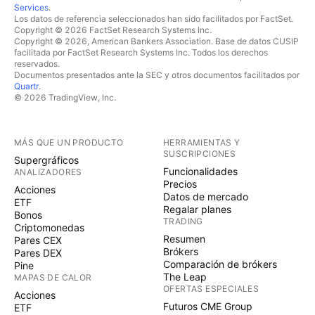
Services
.
Los datos de referencia seleccionados han sido facilitados por FactSet.
Copyright © 2026 FactSet Research Systems Inc.
Copyright © 2026, American Bankers Association. Base de datos CUSIP
facilitada por FactSet Research Systems Inc. Todos los derechos
reservados.
Documentos presentados ante la SEC y otros documentos facilitados por
Quartr
.
© 2026 TradingView, Inc.
MÁS QUE UN PRODUCTO
HERRAMIENTAS Y
SUSCRIPCIONES
Supergráficos
Funcionalidades
ANALIZADORES
Precios
Acciones
Datos de mercado
ETF
Regalar planes
Bonos
TRADING
Criptomonedas
Resumen
Pares CEX
Brókers
Pares DEX
Comparación de brókers
Pine
The Leap
MAPAS DE CALOR
OFERTAS ESPECIALES
Acciones
Futuros CME Group
ETF