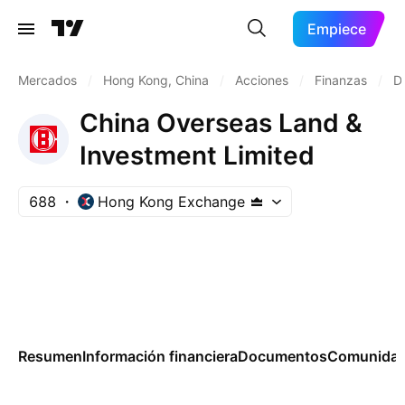
Empiece
Mercados
/
Hong Kong, China
/
Acciones
/
Finanzas
/
De
China Overseas Land &
Investment Limited
688
Hong Kong Exchange
Resumen
Información financiera
Documentos
Comunida