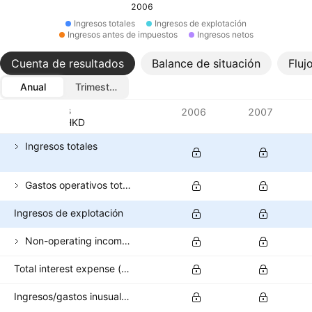
2006
Ingresos totales
Ingresos de explotación
Ingresos antes de impuestos
Ingresos netos
Cuenta de resultados
Balance de situación
Fluj
Anual
Trimestral
Métricas
2006
2007
Divisa: HKD
Ingresos totales
Gastos operativos totales
Ingresos de explotación
Non-operating income (excl. interest expenses)
Total interest expense (banks)
Ingresos/gastos inusuales