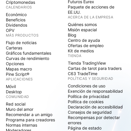
Futuros Eurex
Criptomonedas
Paquete de acciones de
CALENDARIOS
EE.UU.
Económico
ACERCA DE LA EMPRESA
Beneficios
Quiénes somos
Dividendos
Misión espacial
OPV
Blog
MÁS PRODUCTOS
Centro de ayuda
Flujo de noticias
Ofertas de empleo
Carteras
Kit de medios
Gráficos fundamentales
TIENDA
Curvas de rendimiento
Tienda TradingView
Opciones
Cartas de tarot para traders
Mapas macro
C63 TradeTime
Pine Script®
POLÍTICAS Y SEGURIDAD
APLICACIONES
Condiciones de uso
Móvil
Exención de responsabilidad
Desktop
Política de privacidad
COMUNIDAD
Política de cookies
Red social
Declaración de accesibilidad
Muro del amor
Consejos de seguridad
Recomendar a un amigo
Recompensas por detectar
Programa para creadores
errores
Normas internas
Página de estado
Moderadores