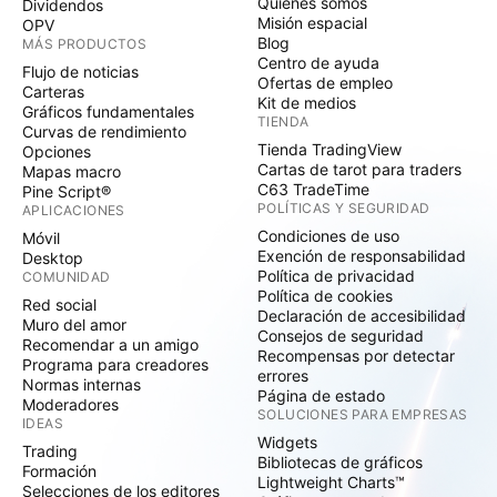
Quiénes somos
Dividendos
Misión espacial
OPV
Blog
MÁS PRODUCTOS
Centro de ayuda
Flujo de noticias
Ofertas de empleo
Carteras
Kit de medios
Gráficos fundamentales
TIENDA
Curvas de rendimiento
Tienda TradingView
Opciones
Cartas de tarot para traders
Mapas macro
C63 TradeTime
Pine Script®
POLÍTICAS Y SEGURIDAD
APLICACIONES
Condiciones de uso
Móvil
Exención de responsabilidad
Desktop
Política de privacidad
COMUNIDAD
Política de cookies
Red social
Declaración de accesibilidad
Muro del amor
Consejos de seguridad
Recomendar a un amigo
Recompensas por detectar
Programa para creadores
errores
Normas internas
Página de estado
Moderadores
SOLUCIONES PARA EMPRESAS
IDEAS
Widgets
Trading
Bibliotecas de gráficos
Formación
Lightweight Charts™
Selecciones de los editores