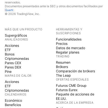
reservados.
Documentos presentados ante la SEC y otros documentos facilitados por
Quartr
.
© 2026 TradingView, Inc.
MÁS QUE UN PRODUCTO
HERRAMIENTAS Y
SUSCRIPCIONES
Supergráficos
Funcionalidades
ANALIZADORES
Precios
Acciones
Datos de mercado
ETF
Regalar planes
Bonos
TRADING
Criptomonedas
Resumen
Pares CEX
Brókers
Pares DEX
Comparación de brókers
Pine
The Leap
MAPAS DE CALOR
OFERTAS ESPECIALES
Acciones
Futuros CME Group
ETF
Futuros Eurex
Criptomonedas
Paquete de acciones de
CALENDARIOS
EE.UU.
Económico
ACERCA DE LA EMPRESA
Beneficios