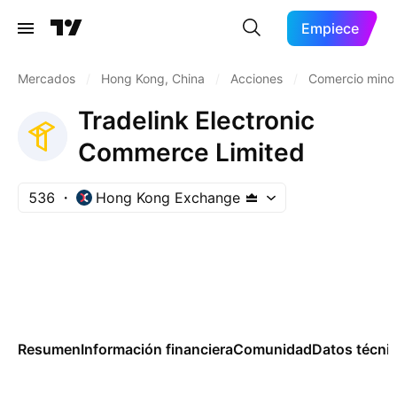
Empiece
Mercados
/
Hong Kong, China
/
Acciones
/
Comercio minor
Tradelink Electronic
Commerce Limited
536
Hong Kong Exchange
Resumen
Información financiera
Comunidad
Datos técni