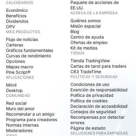
Paquete de acciones de
CALENDARIOS
EE.UU.
Económico
ACERCA DE LA EMPRESA
Beneficios
Quiénes somos
Dividendos
Misión espacial
OPV
Blog
MÁS PRODUCTOS
Centro de ayuda
Flujo de noticias
Ofertas de empleo
Carteras
Kit de medios
Gráficos fundamentales
TIENDA
Curvas de rendimiento
Tienda TradingView
Opciones
Cartas de tarot para traders
Mapas macro
C63 TradeTime
Pine Script®
POLÍTICAS Y SEGURIDAD
APLICACIONES
Condiciones de uso
Móvil
Exención de responsabilidad
Desktop
Política de privacidad
COMUNIDAD
Política de cookies
Red social
Declaración de accesibilidad
Muro del amor
Consejos de seguridad
Recomendar a un amigo
Recompensas por detectar
Programa para creadores
errores
Normas internas
Página de estado
Moderadores
SOLUCIONES PARA EMPRESAS
IDEAS