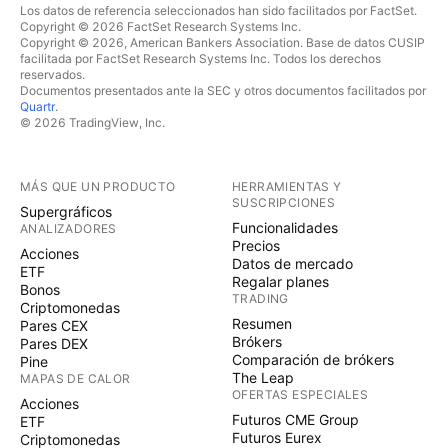
Los datos de referencia seleccionados han sido facilitados por FactSet.
Copyright © 2026 FactSet Research Systems Inc.
Copyright © 2026, American Bankers Association. Base de datos CUSIP
facilitada por FactSet Research Systems Inc. Todos los derechos
reservados.
Documentos presentados ante la SEC y otros documentos facilitados por
Quartr
.
© 2026 TradingView, Inc.
MÁS QUE UN PRODUCTO
HERRAMIENTAS Y
SUSCRIPCIONES
Supergráficos
Funcionalidades
ANALIZADORES
Precios
Acciones
Datos de mercado
ETF
Regalar planes
Bonos
TRADING
Criptomonedas
Resumen
Pares CEX
Brókers
Pares DEX
Comparación de brókers
Pine
The Leap
MAPAS DE CALOR
OFERTAS ESPECIALES
Acciones
Futuros CME Group
ETF
Futuros Eurex
Criptomonedas