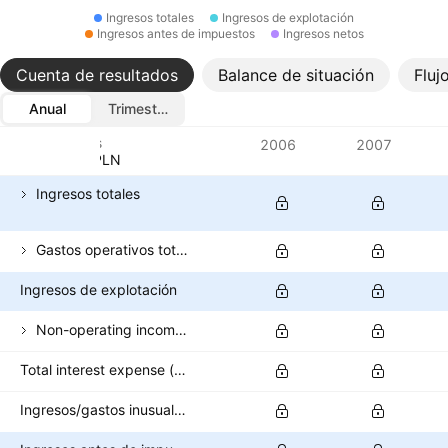
Ingresos totales
Ingresos de explotación
Ingresos antes de impuestos
Ingresos netos
Cuenta de resultados
Balance de situación
Fluj
Anual
Trimestral
Métricas
2006
2007
Divisa: PLN
Ingresos totales
Gastos operativos totales
Ingresos de explotación
Non-operating income (excl. interest expenses)
Total interest expense (banks)
Ingresos/gastos inusuales