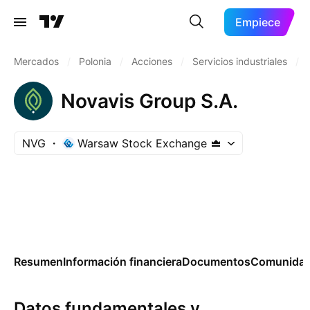
Empiece
Mercados
/
Polonia
/
Acciones
/
Servicios industriales
/
Novavis Group S.A.
NVG
Warsaw Stock Exchange
Resumen
Información financiera
Documentos
Comunida
Datos fundamentales y