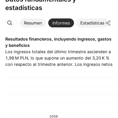
estadísticas
Resumen
Informes
Estadísticas
D
Más
Resultados financieros, incluyendo ingresos, gastos
y beneficios
Los ingresos totales del último trimestre ascienden a
‪1,98 M‬ PLN, lo que supone un aumento del ‪3,20 K‬ %
con respecto al trimestre anterior. Los ingresos netos
del Q1 26 son de ‪−1,78 M‬ PLN.
2006