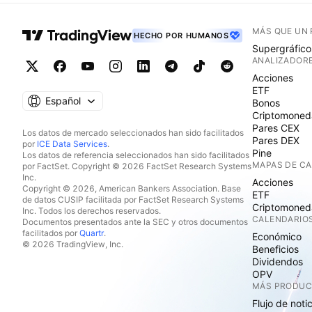
MÁS QUE UN
HECHO POR HUMANOS
Supergráfico
ANALIZADOR
Acciones
ETF
Español
Bonos
Criptomoned
Pares CEX
Los datos de mercado seleccionados han sido facilitados
Pares DEX
por
ICE Data Services
.
Pine
Los datos de referencia seleccionados han sido facilitados
MAPAS DE C
por FactSet. Copyright © 2026 FactSet Research Systems
Inc.
Acciones
Copyright © 2026, American Bankers Association. Base
ETF
de datos CUSIP facilitada por FactSet Research Systems
Criptomoned
Inc. Todos los derechos reservados.
CALENDARIO
Documentos presentados ante la SEC y otros documentos
facilitados por
Quartr
.
Económico
© 2026 TradingView, Inc.
Beneficios
Dividendos
OPV
MÁS PRODU
Flujo de noti