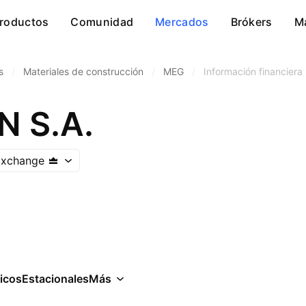
roductos
Comunidad
Mercados
Brókers
M
s
/
Materiales de construcción
/
MEG
/
Información financiera
 S.A.
Exchange
icos
Estacionales
Más