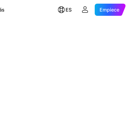
ás
ES
Empiece