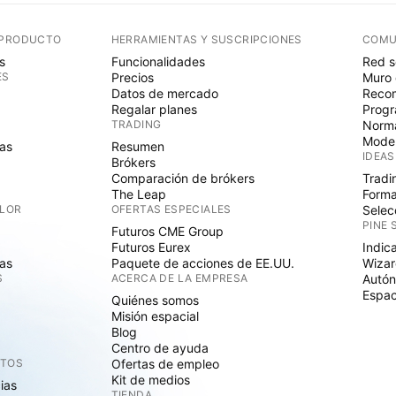
 PRODUCTO
HERRAMIENTAS Y SUSCRIPCIONES
COMU
s
Funcionalidades
Red s
ES
Precios
Muro 
Datos de mercado
Recom
Regalar planes
Progr
TRADING
Norma
Mode
as
Resumen
IDEAS
Brókers
Comparación de brókers
Tradi
The Leap
Forma
ALOR
OFERTAS ESPECIALES
Selec
PINE 
Futuros CME Group
Futuros Eurex
Indic
as
Paquete de acciones de EE.UU.
Wizar
S
ACERCA DE LA EMPRESA
Autó
Espac
Quiénes somos
Misión espacial
Blog
Centro de ayuda
CTOS
Ofertas de empleo
Kit de medios
cias
TIENDA