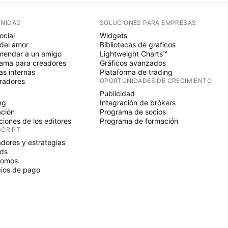
NIDAD
SOLUCIONES PARA EMPRESAS
ocial
Widgets
del amor
Bibliotecas de gráficos
endar a un amigo
Lightweight Charts™
ama para creadores
Gráficos avanzados
s internas
Plataforma de trading
radores
OPORTUNIDADES DE CRECIMIENTO
Publicidad
ng
Integración de brókers
ción
Programa de socios
ciones de los editores
Programa de formación
SCRIPT
adores y estrategias
ds
nomos
ios de pago