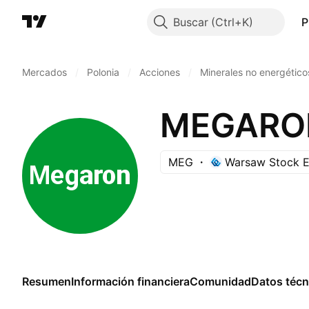
Buscar
P
Mercados
/
Polonia
/
Acciones
/
Minerales no energético
MEGARON
MEG
Warsaw Stock 
Resumen
Información financiera
Comunidad
Datos técn