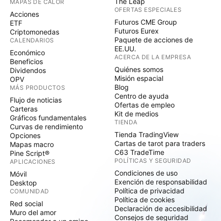
The Leap
MAPAS DE CALOR
OFERTAS ESPECIALES
Acciones
Futuros CME Group
ETF
Futuros Eurex
Criptomonedas
Paquete de acciones de
CALENDARIOS
EE.UU.
Económico
ACERCA DE LA EMPRESA
Beneficios
Quiénes somos
Dividendos
Misión espacial
OPV
Blog
MÁS PRODUCTOS
Centro de ayuda
Flujo de noticias
Ofertas de empleo
Carteras
Kit de medios
Gráficos fundamentales
TIENDA
Curvas de rendimiento
Tienda TradingView
Opciones
Cartas de tarot para traders
Mapas macro
C63 TradeTime
Pine Script®
POLÍTICAS Y SEGURIDAD
APLICACIONES
Condiciones de uso
Móvil
Exención de responsabilidad
Desktop
Política de privacidad
COMUNIDAD
Política de cookies
Red social
Declaración de accesibilidad
Muro del amor
Consejos de seguridad