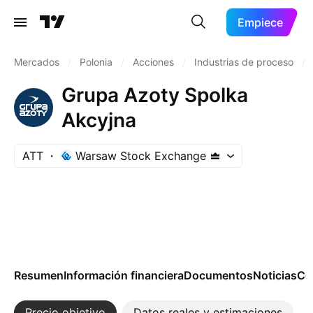
Empiece
Mercados
/
Polonia
/
Acciones
/
Industrias de proceso
/
Grupa Azoty Spolka
Akcyjna
ATT
Warsaw Stock Exchange
Resumen
Información financiera
Documentos
Noticias
Co
Precio objetivo
Datos reales y estimaciones