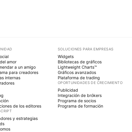
NIDAD
SOLUCIONES PARA EMPRESAS
ocial
Widgets
del amor
Bibliotecas de gráficos
endar a un amigo
Lightweight Charts™
ama para creadores
Gráficos avanzados
s internas
Plataforma de trading
radores
OPORTUNIDADES DE CRECIMIENTO
Publicidad
ng
Integración de brókers
ción
Programa de socios
ciones de los editores
Programa de formación
SCRIPT
adores y estrategias
ds
nomos