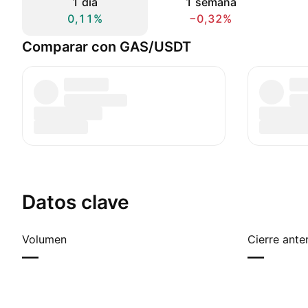
1 día
1 semana
0,11%
−0,32%
Comparar con GAS/USDT
Datos clave
Volumen
Cierre anter
—
—