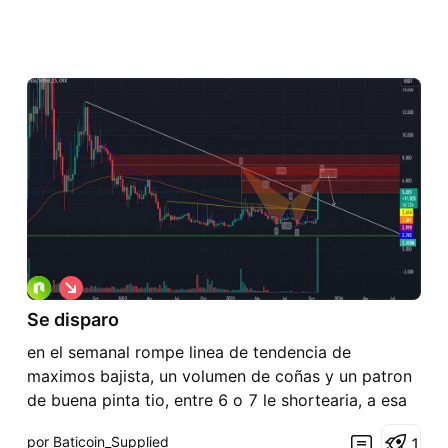
C
o
Se disparo
r
t
en el semanal rompe linea de tendencia de
o
maximos bajista, un volumen de coñas y un patron
de buena pinta tio, entre 6 o 7 le shortearia, a esa
vela le quedan 1 dia y media para cerrar. Punto D
por Baticoin_Supplied
1
para short y ademas Block fuerte de ventas