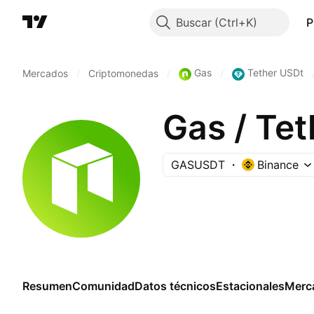
Buscar
P
Gas
Tether USDt
Mercados
/
Criptomonedas
/
/
Gas / Te
GASUSDT
Binance
Resumen
Comunidad
Datos técnicos
Estacionales
Merc