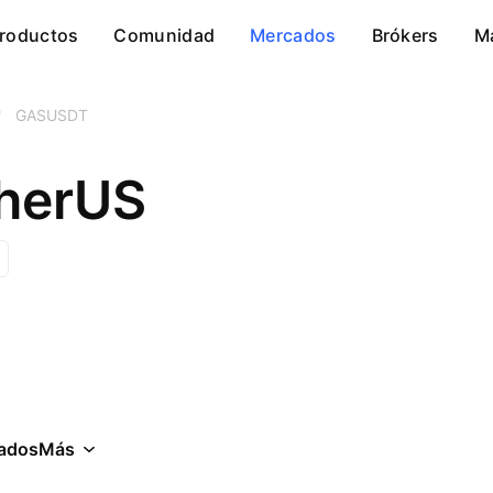
roductos
Comunidad
Mercados
Brókers
M
/
GASUSDT
therUS
ados
Más