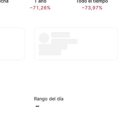
echa
1 año
Todo el tiempo
−71,26%
−73,97%
Rango del día
–