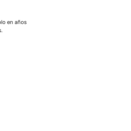
olo en años
s.