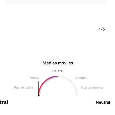
Medias móviles
Neutral
Venta
Compra
Fuerte venta
Fuerte compra
tral
Neutral