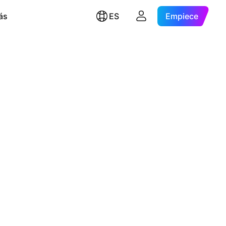
ás
ES
Empiece