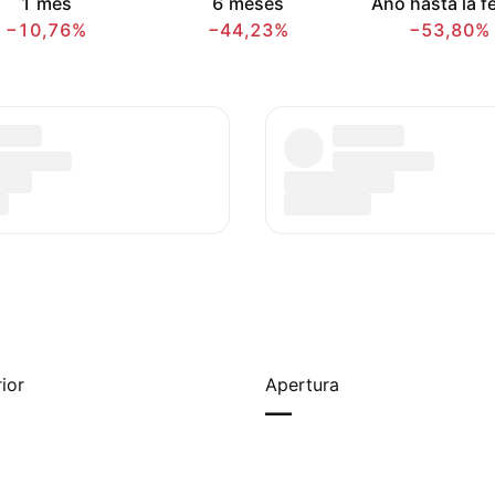
1 mes
6 meses
Año hasta la f
−10,76%
−44,23%
−53,80%
ior
Apertura
—