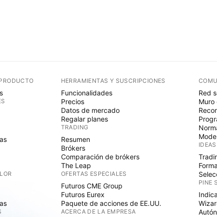
 PRODUCTO
HERRAMIENTAS Y SUSCRIPCIONES
COMU
s
Funcionalidades
Red s
ES
Precios
Muro 
Datos de mercado
Recom
Regalar planes
Progr
TRADING
Norma
Mode
as
Resumen
IDEAS
Brókers
Comparación de brókers
Tradi
The Leap
Forma
ALOR
OFERTAS ESPECIALES
Selec
PINE 
Futuros CME Group
Futuros Eurex
Indic
as
Paquete de acciones de EE.UU.
Wizar
S
ACERCA DE LA EMPRESA
Autó