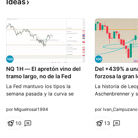
Ideas
NQ 1H — El apretón vino del
Del +439% a un
tramo largo, no de la Fed
forzosa la gran 
apalancamiento
La Fed mantuvo los tipos la
La historia de Leo
semana pasada y la curva se
Aschenbrenner y 
empinó igual. El bono a diez años
Situational Aware
cerró julio en 4,68% mientras el
cómo una gran tes
por Miguelrosal1994
por Ivan_Campuzano
tipo oficial se mantiene en el
puede convertirse
3,63% de su última lectura
1
0
emergencia cuand
1
3
mensual. Conviene detenerse en
con concentración