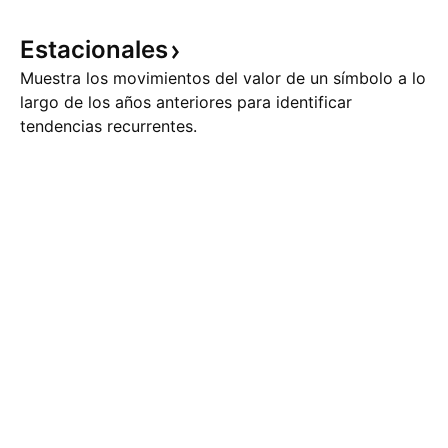
por qué eso es raro. El
de liquidez. Duran
rendimiento de un bono a largo
mitad de 2026, el
Estacionales
plazo tiene dos componentes: la
una rentabilidad n
multipl
Muestra los movimientos del valor de un símbolo a lo
largo de los años anteriores para identificar
tendencias recurrentes.