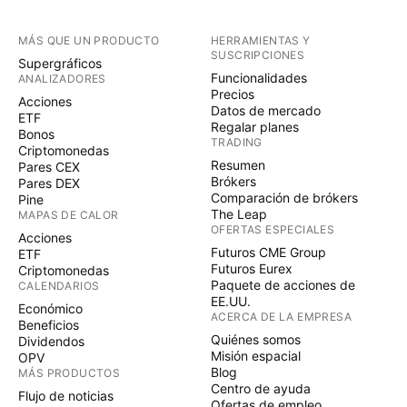
MÁS QUE UN PRODUCTO
HERRAMIENTAS Y
SUSCRIPCIONES
Supergráficos
Funcionalidades
ANALIZADORES
Precios
Acciones
Datos de mercado
ETF
Regalar planes
Bonos
TRADING
Criptomonedas
Resumen
Pares CEX
Brókers
Pares DEX
Comparación de brókers
Pine
The Leap
MAPAS DE CALOR
OFERTAS ESPECIALES
Acciones
Futuros CME Group
ETF
Futuros Eurex
Criptomonedas
Paquete de acciones de
CALENDARIOS
EE.UU.
Económico
ACERCA DE LA EMPRESA
Beneficios
Quiénes somos
Dividendos
Misión espacial
OPV
Blog
MÁS PRODUCTOS
Centro de ayuda
Flujo de noticias
Ofertas de empleo