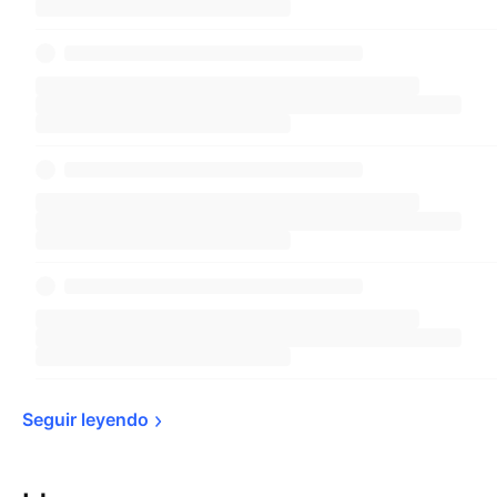
servido de referencia para los inversores que
quieren saber cómo funciona el mercado
bursátil exento de entidades financieras, ya que
este índice las excluye.
Seguir 
leyendo