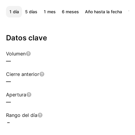
1 día
5 días
1 mes
6 meses
Año hasta la fecha
1 a
Datos clave
Volumen
—
Cierre anterior
—
Apertura
—
Rango del día
–