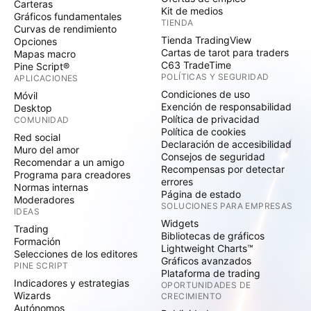
Carteras
Kit de medios
Gráficos fundamentales
TIENDA
Curvas de rendimiento
Tienda TradingView
Opciones
Cartas de tarot para traders
Mapas macro
C63 TradeTime
Pine Script®
POLÍTICAS Y SEGURIDAD
APLICACIONES
Condiciones de uso
Móvil
Exención de responsabilidad
Desktop
Política de privacidad
COMUNIDAD
Política de cookies
Red social
Declaración de accesibilidad
Muro del amor
Consejos de seguridad
Recomendar a un amigo
Recompensas por detectar
Programa para creadores
errores
Normas internas
Página de estado
Moderadores
SOLUCIONES PARA EMPRESAS
IDEAS
Widgets
Trading
Bibliotecas de gráficos
Formación
Lightweight Charts™
Selecciones de los editores
Gráficos avanzados
PINE SCRIPT
Plataforma de trading
Indicadores y estrategias
OPORTUNIDADES DE
Wizards
CRECIMIENTO
Autónomos