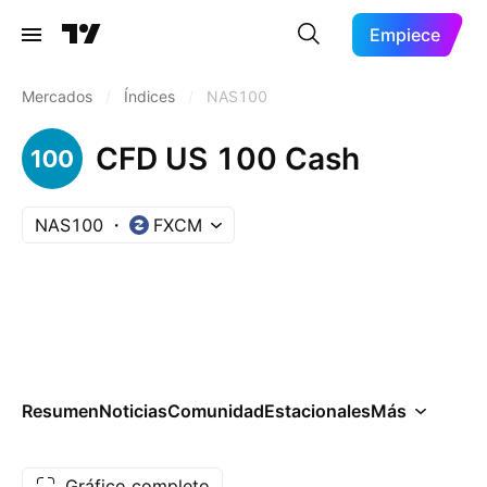
Empiece
Mercados
/
Índices
/
NAS100
CFD US 100 Cash
NAS100
FXCM
Resumen
Noticias
Comunidad
Estacionales
Más
Gráfico completo