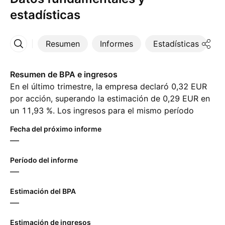
estadísticas
Resumen
Informes
Estadísticas
D
Más
Resumen de BPA e ingresos
En el último trimestre, la empresa declaró 0,32 EUR
por acción, superando la estimación de 0,29 EUR en
un 11,93 %. Los ingresos para el mismo período
alcanzaron ‪2,44 B‬ EUR, a pesar de la estimación de
Fecha del próximo informe
‪2,43 B‬ EUR. Para el próximo trimestre, los analistas
—
esperan 0,30 EUR en ganancias por acción y ‪2,35 B‬
EUR en ingresos.
Período del informe
—
Estimación del BPA
—
Estimación de ingresos