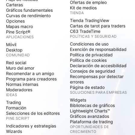
Ofertas de empleo
Carteras
Kit de medios
Gráficos fundamentales
TIENDA
Curvas de rendimiento
Tienda TradingView
Opciones
Cartas de tarot para traders
Mapas macro
C63 TradeTime
Pine Script®
POLÍTICAS Y SEGURIDAD
APLICACIONES
Condiciones de uso
Móvil
Exención de responsabilidad
Desktop
Política de privacidad
COMUNIDAD
Política de cookies
Red social
Declaración de accesibilidad
Muro del amor
Consejos de seguridad
Recomendar a un amigo
Recompensas por detectar
Programa para creadores
errores
Normas internas
Página de estado
Moderadores
SOLUCIONES PARA EMPRESAS
IDEAS
Widgets
Trading
Bibliotecas de gráficos
Formación
Lightweight Charts™
Selecciones de los editores
Gráficos avanzados
PINE SCRIPT
Plataforma de trading
Indicadores y estrategias
OPORTUNIDADES DE
Wizards
CRECIMIENTO