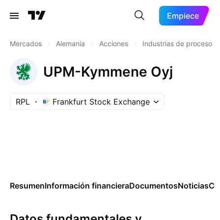
Empiece
Mercados
/
Alemania
/
Acciones
/
Industrias de proceso
UPM-Kymmene Oyj
RPL
Frankfurt Stock Exchange
Resumen
Información financiera
Documentos
Noticias
Co
Datos fundamentales y