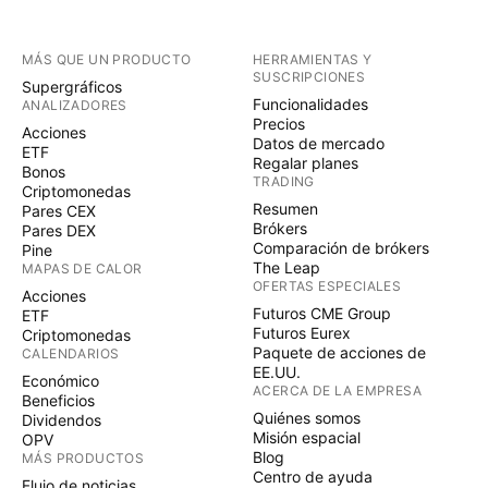
MÁS QUE UN PRODUCTO
HERRAMIENTAS Y
SUSCRIPCIONES
Supergráficos
Funcionalidades
ANALIZADORES
Precios
Acciones
Datos de mercado
ETF
Regalar planes
Bonos
TRADING
Criptomonedas
Resumen
Pares CEX
Brókers
Pares DEX
Comparación de brókers
Pine
The Leap
MAPAS DE CALOR
OFERTAS ESPECIALES
Acciones
Futuros CME Group
ETF
Futuros Eurex
Criptomonedas
Paquete de acciones de
CALENDARIOS
EE.UU.
Económico
ACERCA DE LA EMPRESA
Beneficios
Quiénes somos
Dividendos
Misión espacial
OPV
Blog
MÁS PRODUCTOS
Centro de ayuda
Flujo de noticias