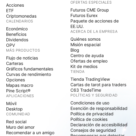
OFERTAS ESPECIALES
Acciones
Futuros CME Group
ETF
Futuros Eurex
Criptomonedas
Paquete de acciones de
CALENDARIOS
EE.UU.
Económico
ACERCA DE LA EMPRESA
Beneficios
Quiénes somos
Dividendos
Misión espacial
OPV
Blog
MÁS PRODUCTOS
Centro de ayuda
Flujo de noticias
Ofertas de empleo
Carteras
Kit de medios
Gráficos fundamentales
TIENDA
Curvas de rendimiento
Tienda TradingView
Opciones
Cartas de tarot para traders
Mapas macro
C63 TradeTime
Pine Script®
POLÍTICAS Y SEGURIDAD
APLICACIONES
Condiciones de uso
Móvil
Exención de responsabilidad
Desktop
Política de privacidad
COMUNIDAD
Política de cookies
Red social
Declaración de accesibilidad
Muro del amor
Consejos de seguridad
Recomendar a un amigo
Recompensas por detectar