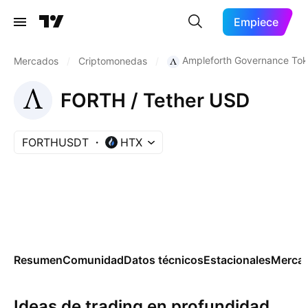
Empiece
Ampleforth Governance To
Mercados
/
Criptomonedas
/
FORTH / Tether USD
FORTHUSDT
HTX
Resumen
Comunidad
Datos técnicos
Estacionales
Merca
Ideas de trading en profundidad