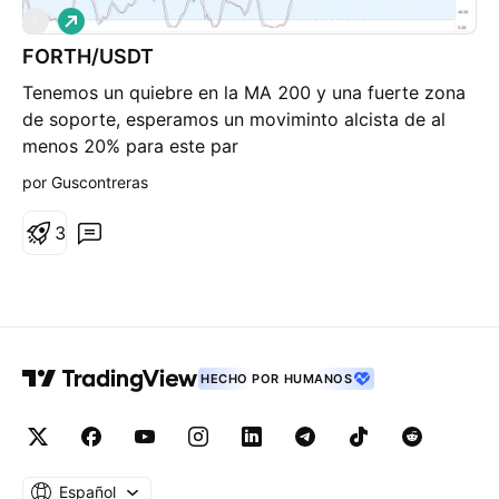
L
F
a
FORTH/USDT
r
g
Tenemos un quiebre en la MA 200 y una fuerte zona
o
de soporte, esperamos un moviminto alcista de al
menos 20% para este par
por Guscontreras
3
HECHO POR HUMANOS
Español