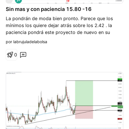
a
Sin mas y con paciencia 15.80 -16
r
g
La pondrán de moda bien pronto. Parece que los
o
mínimos los quiere dejar atrás sobre los 2.42 . la
paciencia pondrá este proyecto de nuevo en su
lugar.
por labrujuladelabolsa
0