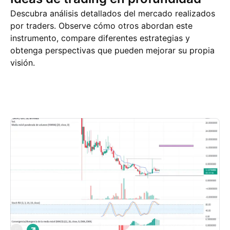
Descubra análisis detallados del mercado realizados
por traders. Observe cómo otros abordan este
instrumento, compare diferentes estrategias y
obtenga perspectivas que pueden mejorar su propia
visión.
Ideas de trading
Más
Pensamientos
L
F