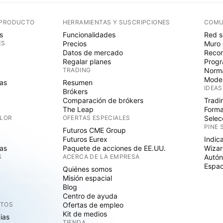
 PRODUCTO
HERRAMIENTAS Y SUSCRIPCIONES
COMU
s
Funcionalidades
Red s
ES
Precios
Muro 
Datos de mercado
Recom
Regalar planes
Progr
TRADING
Norma
Mode
as
Resumen
IDEAS
Brókers
Comparación de brókers
Tradi
The Leap
Forma
ALOR
OFERTAS ESPECIALES
Selec
PINE 
Futuros CME Group
Futuros Eurex
Indic
as
Paquete de acciones de EE.UU.
Wizar
S
ACERCA DE LA EMPRESA
Autó
Espac
Quiénes somos
Misión espacial
Blog
Centro de ayuda
CTOS
Ofertas de empleo
Kit de medios
cias
TIENDA