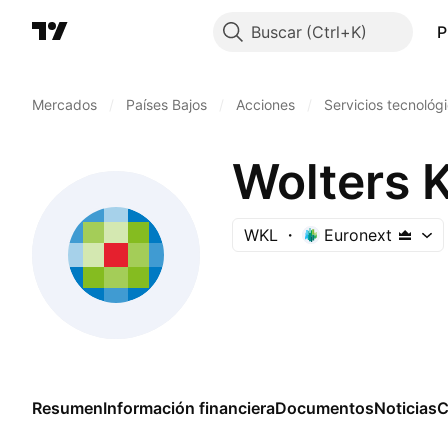
Buscar
P
Mercados
/
Países Bajos
/
Acciones
/
Servicios tecnológ
Wolters 
WKL
Euronext
Resumen
Información financiera
Documentos
Noticias
C