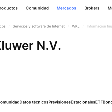
roductos
Comunidad
Mercados
Brókers
M
icos
/
Servicios y software de Internet
/
WKL
/
Información fin
Kluwer N.V.
omunidad
Datos técnicos
Previsiones
Estacionales
ETF
Bon