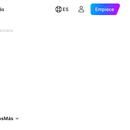
ás
ES
Empiece
anciera
os
Más