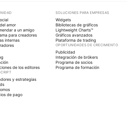
NIDAD
SOLUCIONES PARA EMPRESAS
ocial
Widgets
del amor
Bibliotecas de gráficos
endar a un amigo
Lightweight Charts™
ama para creadores
Gráficos avanzados
s internas
Plataforma de trading
radores
OPORTUNIDADES DE CRECIMIENTO
Publicidad
ng
Integración de brókers
ción
Programa de socios
ciones de los editores
Programa de formación
SCRIPT
adores y estrategias
ds
nomos
ios de pago