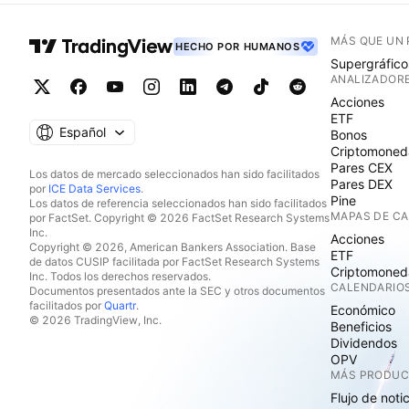
MÁS QUE UN
HECHO POR HUMANOS
Supergráfico
ANALIZADOR
Acciones
ETF
Español
Bonos
Criptomoned
Pares CEX
Los datos de mercado seleccionados han sido facilitados
Pares DEX
por
ICE Data Services
.
Pine
Los datos de referencia seleccionados han sido facilitados
MAPAS DE C
por FactSet. Copyright © 2026 FactSet Research Systems
Inc.
Acciones
Copyright © 2026, American Bankers Association. Base
ETF
de datos CUSIP facilitada por FactSet Research Systems
Criptomoned
Inc. Todos los derechos reservados.
CALENDARIO
Documentos presentados ante la SEC y otros documentos
facilitados por
Quartr
.
Económico
© 2026 TradingView, Inc.
Beneficios
Dividendos
OPV
MÁS PRODU
Flujo de noti