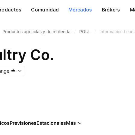
roductos
Comunidad
Mercados
Brókers
M
Productos agrícolas y de molienda
/
POUL
/
Información finan
ltry Co.
ange
icos
Previsiones
Estacionales
Más