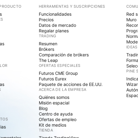
 PRODUCTO
HERRAMIENTAS Y SUSCRIPCIONES
COMU
s
Funcionalidades
Red s
ES
Precios
Muro 
Datos de mercado
Recom
Regalar planes
Progr
TRADING
Norma
Mode
as
Resumen
IDEAS
Brókers
Comparación de brókers
Tradi
The Leap
Forma
ALOR
OFERTAS ESPECIALES
Selec
PINE 
Futuros CME Group
Futuros Eurex
Indic
as
Paquete de acciones de EE.UU.
Wizar
S
ACERCA DE LA EMPRESA
Autó
Espac
Quiénes somos
Misión espacial
Blog
Centro de ayuda
CTOS
Ofertas de empleo
Kit de medios
cias
TIENDA
damentales
Tienda TradingView