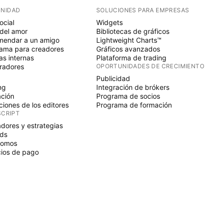
NIDAD
SOLUCIONES PARA EMPRESAS
ocial
Widgets
del amor
Bibliotecas de gráficos
endar a un amigo
Lightweight Charts™
ama para creadores
Gráficos avanzados
s internas
Plataforma de trading
radores
OPORTUNIDADES DE CRECIMIENTO
Publicidad
ng
Integración de brókers
ción
Programa de socios
ciones de los editores
Programa de formación
SCRIPT
adores y estrategias
ds
nomos
ios de pago