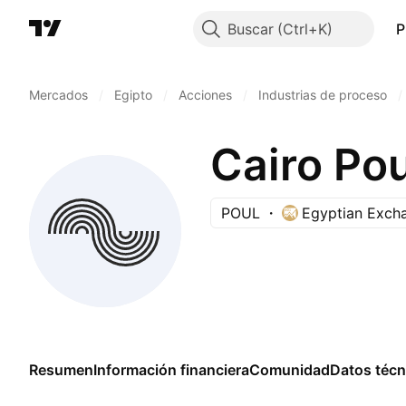
Buscar
P
Mercados
/
Egipto
/
Acciones
/
Industrias de proceso
/
Cairo Pou
POUL
Egyptian Exch
Resumen
Información financiera
Comunidad
Datos técn