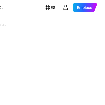
ás
ES
Empiece
ciera