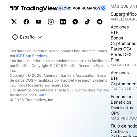
MÁS QUE UN
HECHO POR HUMANOS
Supergráfico
ANALIZADOR
Acciones
ETF
Español
Bonos
Criptomoned
Pares CEX
Los datos de mercado seleccionados han sido facilitados
Pares DEX
por
ICE Data Services
.
Pine
Los datos de referencia seleccionados han sido facilitados
MAPAS DE C
por FactSet. Copyright © 2026 FactSet Research Systems
Inc.
Acciones
Copyright © 2026, American Bankers Association. Base
ETF
de datos CUSIP facilitada por FactSet Research Systems
Criptomoned
Inc. Todos los derechos reservados.
CALENDARIO
Documentos presentados ante la SEC y otros documentos
facilitados por
Quartr
.
Económico
© 2026 TradingView, Inc.
Beneficios
Dividendos
OPV
MÁS PRODU
Flujo de noti
Carteras
Gráficos fun