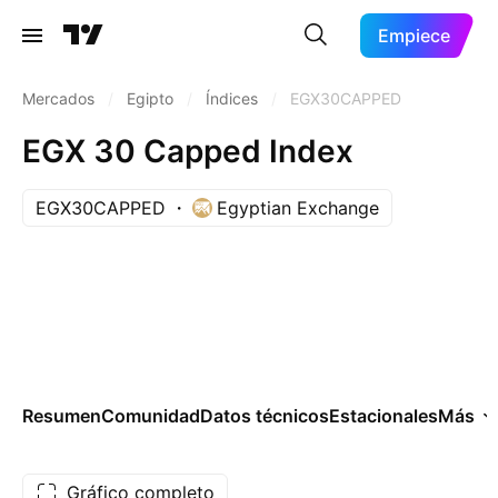
Empiece
Mercados
/
Egipto
/
Índices
/
EGX30CAPPED
EGX 30 Capped Index
EGX30CAPPED
Egyptian Exchange
Resumen
Comunidad
Datos técnicos
Estacionales
Más
Gráfico completo