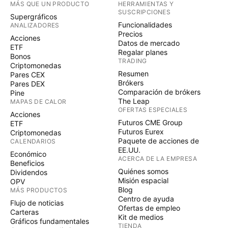
MÁS QUE UN PRODUCTO
HERRAMIENTAS Y
SUSCRIPCIONES
Supergráficos
Funcionalidades
ANALIZADORES
Precios
Acciones
Datos de mercado
ETF
Regalar planes
Bonos
TRADING
Criptomonedas
Resumen
Pares CEX
Brókers
Pares DEX
Comparación de brókers
Pine
The Leap
MAPAS DE CALOR
OFERTAS ESPECIALES
Acciones
Futuros CME Group
ETF
Futuros Eurex
Criptomonedas
Paquete de acciones de
CALENDARIOS
EE.UU.
Económico
ACERCA DE LA EMPRESA
Beneficios
Quiénes somos
Dividendos
Misión espacial
OPV
Blog
MÁS PRODUCTOS
Centro de ayuda
Flujo de noticias
Ofertas de empleo
Carteras
Kit de medios
Gráficos fundamentales
TIENDA