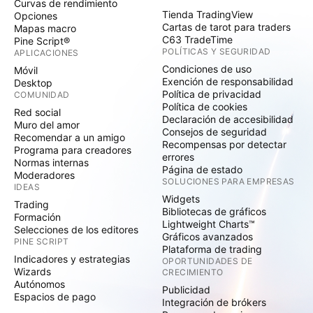
Curvas de rendimiento
Tienda TradingView
Opciones
Cartas de tarot para traders
Mapas macro
C63 TradeTime
Pine Script®
POLÍTICAS Y SEGURIDAD
APLICACIONES
Condiciones de uso
Móvil
Exención de responsabilidad
Desktop
Política de privacidad
COMUNIDAD
Política de cookies
Red social
Declaración de accesibilidad
Muro del amor
Consejos de seguridad
Recomendar a un amigo
Recompensas por detectar
Programa para creadores
errores
Normas internas
Página de estado
Moderadores
SOLUCIONES PARA EMPRESAS
IDEAS
Widgets
Trading
Bibliotecas de gráficos
Formación
Lightweight Charts™
Selecciones de los editores
Gráficos avanzados
PINE SCRIPT
Plataforma de trading
Indicadores y estrategias
OPORTUNIDADES DE
Wizards
CRECIMIENTO
Autónomos
Publicidad
Espacios de pago
Integración de brókers