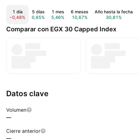
1 día
5 días
1 mes
6 meses
Año hasta la fecha
−0,48%
0,65%
5,46%
10,67%
30,81%
Comparar con EGX 30 Capped Index
Datos clave
Volumen
—
Cierre anterior
—