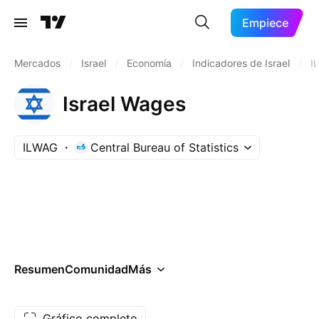
Empiece
Mercados
/
Israel
/
Economía
/
Indicadores de Israel
/
I
Israel Wages
ILWAG
Central Bureau of Statistics
Resumen
Comunidad
Más
Gráfico completo