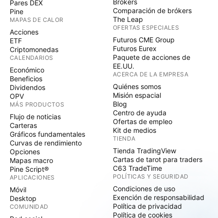
Brókers
Pares DEX
Comparación de brókers
Pine
The Leap
MAPAS DE CALOR
OFERTAS ESPECIALES
Acciones
Futuros CME Group
ETF
Futuros Eurex
Criptomonedas
Paquete de acciones de
CALENDARIOS
EE.UU.
Económico
ACERCA DE LA EMPRESA
Beneficios
Quiénes somos
Dividendos
Misión espacial
OPV
Blog
MÁS PRODUCTOS
Centro de ayuda
Flujo de noticias
Ofertas de empleo
Carteras
Kit de medios
Gráficos fundamentales
TIENDA
Curvas de rendimiento
Tienda TradingView
Opciones
Cartas de tarot para traders
Mapas macro
C63 TradeTime
Pine Script®
POLÍTICAS Y SEGURIDAD
APLICACIONES
Condiciones de uso
Móvil
Exención de responsabilidad
Desktop
Política de privacidad
COMUNIDAD
Política de cookies