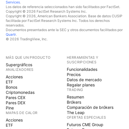
Services
.
Los datos de referencia seleccionados han sido facilitados por FactSet.
Copyright © 2026 FactSet Research Systems Inc.
Copyright © 2026, American Bankers Association. Base de datos CUSIP
facilitada por FactSet Research Systems Inc. Todos los derechos
reservados.
Documentos presentados ante la SEC y otros documentos facilitados por
Quartr
.
© 2026 TradingView, Inc.
MÁS QUE UN PRODUCTO
HERRAMIENTAS Y
SUSCRIPCIONES
Supergráficos
Funcionalidades
ANALIZADORES
Precios
Acciones
Datos de mercado
ETF
Regalar planes
Bonos
TRADING
Criptomonedas
Resumen
Pares CEX
Brókers
Pares DEX
Comparación de brókers
Pine
The Leap
MAPAS DE CALOR
OFERTAS ESPECIALES
Acciones
Futuros CME Group
ETF