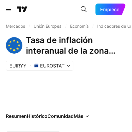
Empiece
Mercados
/
Unión Europea
/
Economía
/
Indicadores de U
Tasa de inflación
interanual de la zona
euro
EUIRYY
EUROSTAT
Resumen
Histórico
Comunidad
Más