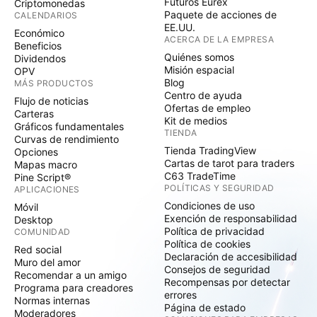
Futuros Eurex
Criptomonedas
Paquete de acciones de
CALENDARIOS
EE.UU.
Económico
ACERCA DE LA EMPRESA
Beneficios
Quiénes somos
Dividendos
Misión espacial
OPV
Blog
MÁS PRODUCTOS
Centro de ayuda
Flujo de noticias
Ofertas de empleo
Carteras
Kit de medios
Gráficos fundamentales
TIENDA
Curvas de rendimiento
Tienda TradingView
Opciones
Cartas de tarot para traders
Mapas macro
C63 TradeTime
Pine Script®
POLÍTICAS Y SEGURIDAD
APLICACIONES
Condiciones de uso
Móvil
Exención de responsabilidad
Desktop
Política de privacidad
COMUNIDAD
Política de cookies
Red social
Declaración de accesibilidad
Muro del amor
Consejos de seguridad
Recomendar a un amigo
Recompensas por detectar
Programa para creadores
errores
Normas internas
Página de estado
Moderadores