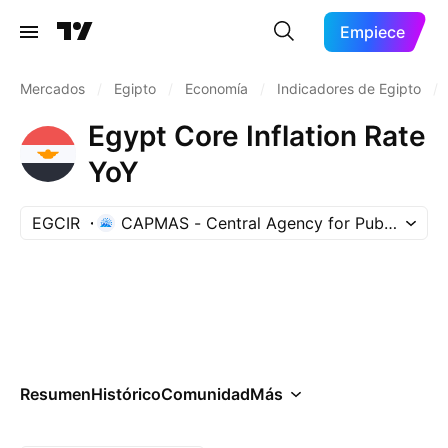
Empiece
Mercados
/
Egipto
/
Economía
/
Indicadores de Egipto
/
Egypt Core Inflation Rate
YoY
EGCIR
CAPMAS - Central Agency for Public Mobili
Resumen
Histórico
Comunidad
Más