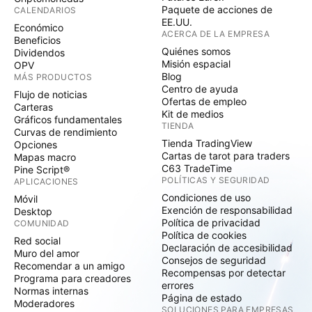
Paquete de acciones de
CALENDARIOS
EE.UU.
Económico
ACERCA DE LA EMPRESA
Beneficios
Quiénes somos
Dividendos
Misión espacial
OPV
Blog
MÁS PRODUCTOS
Centro de ayuda
Flujo de noticias
Ofertas de empleo
Carteras
Kit de medios
Gráficos fundamentales
TIENDA
Curvas de rendimiento
Tienda TradingView
Opciones
Cartas de tarot para traders
Mapas macro
C63 TradeTime
Pine Script®
POLÍTICAS Y SEGURIDAD
APLICACIONES
Condiciones de uso
Móvil
Exención de responsabilidad
Desktop
Política de privacidad
COMUNIDAD
Política de cookies
Red social
Declaración de accesibilidad
Muro del amor
Consejos de seguridad
Recomendar a un amigo
Recompensas por detectar
Programa para creadores
errores
Normas internas
Página de estado
Moderadores
SOLUCIONES PARA EMPRESAS