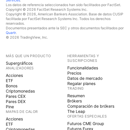
Services
.
Los datos de referencia seleccionados han sido facilitados por FactSet.
Copyright © 2026 FactSet Research Systems Inc.
Copyright © 2026, American Bankers Association. Base de datos CUSIP
facilitada por FactSet Research Systems Inc. Todos los derechos
reservados.
Documentos presentados ante la SEC y otros documentos facilitados por
Quartr
.
© 2026 TradingView, Inc.
MÁS QUE UN PRODUCTO
HERRAMIENTAS Y
SUSCRIPCIONES
Supergráficos
Funcionalidades
ANALIZADORES
Precios
Acciones
Datos de mercado
ETF
Regalar planes
Bonos
TRADING
Criptomonedas
Resumen
Pares CEX
Brókers
Pares DEX
Comparación de brókers
Pine
The Leap
MAPAS DE CALOR
OFERTAS ESPECIALES
Acciones
Futuros CME Group
ETF
Futuros Eurex
Criptomonedas