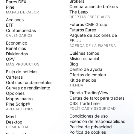
Brókers
Pares DEX
Comparación de brókers
Pine
The Leap
MAPAS DE CALOR
OFERTAS ESPECIALES
Acciones
Futuros CME Group
ETF
Futuros Eurex
Criptomonedas
Paquete de acciones de
CALENDARIOS
EE.UU.
Económico
ACERCA DE LA EMPRESA
Beneficios
Quiénes somos
Dividendos
Misión espacial
OPV
Blog
MÁS PRODUCTOS
Centro de ayuda
Flujo de noticias
Ofertas de empleo
Carteras
Kit de medios
Gráficos fundamentales
TIENDA
Curvas de rendimiento
Tienda TradingView
Opciones
Cartas de tarot para traders
Mapas macro
C63 TradeTime
Pine Script®
POLÍTICAS Y SEGURIDAD
APLICACIONES
Condiciones de uso
Móvil
Exención de responsabilidad
Desktop
Política de privacidad
COMUNIDAD
Política de cookies