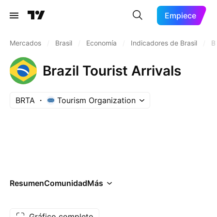
Empiece
Mercados
/
Brasil
/
Economía
/
Indicadores de Brasil
/
B
Brazil Tourist Arrivals
BRTA
Tourism Organization
Resumen
Comunidad
Más
Gráfico completo