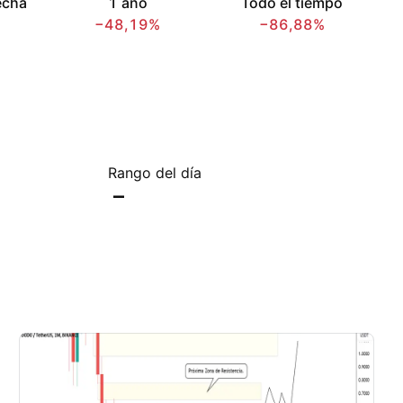
echa
1 año
Todo el tiempo
−48,19%
−86,88%
Rango del día
–