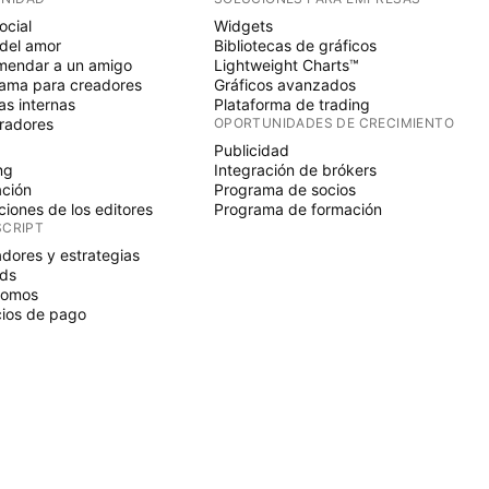
ocial
Widgets
del amor
Bibliotecas de gráficos
endar a un amigo
Lightweight Charts™
ama para creadores
Gráficos avanzados
s internas
Plataforma de trading
radores
OPORTUNIDADES DE CRECIMIENTO
Publicidad
ng
Integración de brókers
ción
Programa de socios
ciones de los editores
Programa de formación
SCRIPT
adores y estrategias
ds
nomos
ios de pago