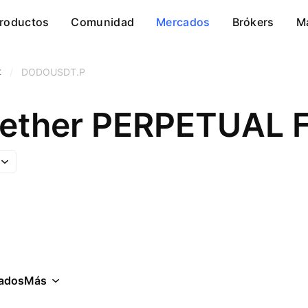
roductos
Comunidad
Mercados
Brókers
M
t
/
DODOUSDT.P
Tether PERPETUAL
ados
Más