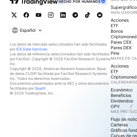
HECHO POR HUMANOS
Supergráfico
ANALIZADOR
Acciones
ETF
Español
Bonos
Criptomoned
Pares CEX
Los datos de mercado seleccionados han sido facilitados
Pares DEX
por
ICE Data Services
.
Pine
Los datos de referencia seleccionados han sido facilitados
MAPAS DE C
por FactSet. Copyright © 2026 FactSet Research Systems
Inc.
Acciones
Copyright © 2026, American Bankers Association. Base
ETF
de datos CUSIP facilitada por FactSet Research Systems
Criptomoned
Inc. Todos los derechos reservados.
CALENDARIO
Documentos presentados ante la SEC y otros documentos
facilitados por
Quartr
.
Económico
© 2026 TradingView, Inc.
Beneficios
Dividendos
OPV
MÁS PRODU
Flujo de noti
Carteras
Gráficos fun
Curvas de re