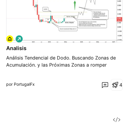
L
a
Analisis
r
g
Análisis Tendencial de Dodo. Buscando Zonas de
o
Acumulación. y las Próximas Zonas a romper
por PortugalFx
4