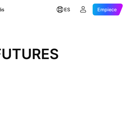
ás
ES
Empiece
 FUTURES