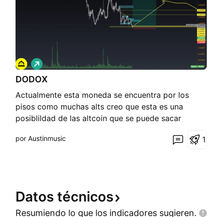
L
a
DODOX
r
g
Actualmente esta moneda se encuentra por los
o
pisos como muchas alts creo que esta es una
posiblildad de las altcoin que se puede sacar
dinero
por Austinmusic
1
Datos
técnicos
Resumiendo lo que los indicadores
sugieren.