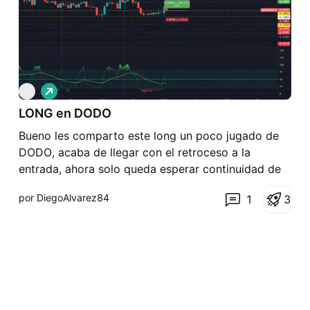
L
D
a
LONG en DODO
r
g
Bueno les comparto este long un poco jugado de
o
DODO, acaba de llegar con el retroceso a la
entrada, ahora solo queda esperar continuidad de
tendencia alcista. Saludos
por DiegoAlvarez84
1
3