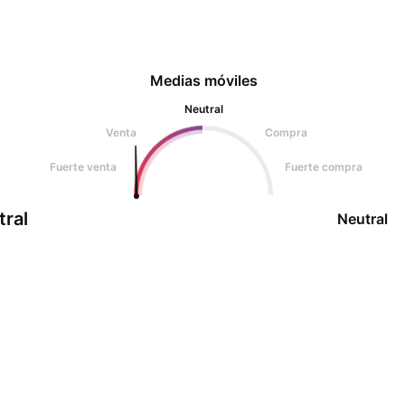
Medias móviles
Neutral
Venta
Compra
Fuerte venta
Fuerte compra
tral
Neutral