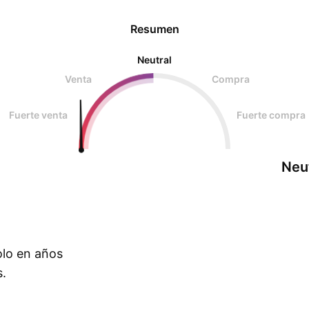
Resumen
Neutral
Venta
Compra
Fuerte venta
Fuerte compra
Neu
olo en años
s.