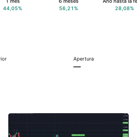
1 mes
6 meses
Año hasta la f
44,05%
56,21%
28,08%
ior
Apertura
—