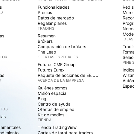
s
Funcionalidades
Red s
ES
Precios
Muro 
Datos de mercado
Recom
Regalar planes
Progr
TRADING
Norma
Mode
as
Resumen
IDEAS
Brókers
Comparación de brókers
Tradi
The Leap
Forma
ALOR
OFERTAS ESPECIALES
Selec
PINE 
Futuros CME Group
Futuros Eurex
Indic
as
Paquete de acciones de EE.UU.
Wizar
S
ACERCA DE LA EMPRESA
Autó
Espac
Quiénes somos
Misión espacial
Blog
Centro de ayuda
CTOS
Ofertas de empleo
Kit de medios
cias
TIENDA
damentales
Tienda TradingView
ndimiento
Cartas de tarot para traders