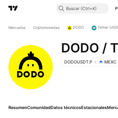
Buscar
P
DODO
Tether USD
Mercados
/
Criptomonedas
/
/
DODO / 
DODOUSDT.P
MEXC
Resumen
Comunidad
Datos técnicos
Estacionales
Merc