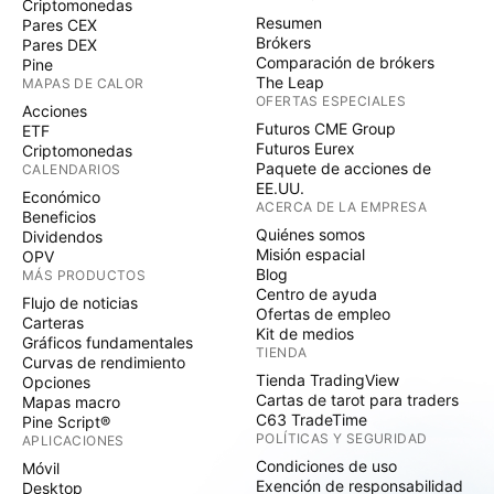
Criptomonedas
Resumen
Pares CEX
Brókers
Pares DEX
Comparación de brókers
Pine
The Leap
MAPAS DE CALOR
OFERTAS ESPECIALES
Acciones
Futuros CME Group
ETF
Futuros Eurex
Criptomonedas
Paquete de acciones de
CALENDARIOS
EE.UU.
Económico
ACERCA DE LA EMPRESA
Beneficios
Quiénes somos
Dividendos
Misión espacial
OPV
Blog
MÁS PRODUCTOS
Centro de ayuda
Flujo de noticias
Ofertas de empleo
Carteras
Kit de medios
Gráficos fundamentales
TIENDA
Curvas de rendimiento
Tienda TradingView
Opciones
Cartas de tarot para traders
Mapas macro
C63 TradeTime
Pine Script®
POLÍTICAS Y SEGURIDAD
APLICACIONES
Condiciones de uso
Móvil
Exención de responsabilidad
Desktop