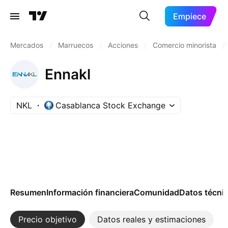
Empiece
Mercados
/
Marruecos
/
Acciones
/
Comercio minorista
/
Ennakl
NKL
Casablanca Stock Exchange
Resumen
Información financiera
Comunidad
Datos técni
Precio objetivo
Datos reales y estimaciones