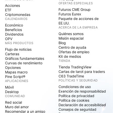
OFERTAS ESPECIALES
Acciones
Futuros CME Group
ETF
Futuros Eurex
Criptomonedas
Paquete de acciones de
CALENDARIOS
EE.UU.
Económico
ACERCA DE LA EMPRESA
Beneficios
Quiénes somos
Dividendos
Misión espacial
OPV
Blog
MÁS PRODUCTOS
Centro de ayuda
Flujo de noticias
Ofertas de empleo
Carteras
Kit de medios
Gráficos fundamentales
TIENDA
Curvas de rendimiento
Tienda TradingView
Opciones
Cartas de tarot para traders
Mapas macro
C63 TradeTime
Pine Script®
POLÍTICAS Y SEGURIDAD
APLICACIONES
Condiciones de uso
Móvil
Exención de responsabilidad
Desktop
Política de privacidad
COMUNIDAD
Política de cookies
Red social
Declaración de accesibilidad
Muro del amor
Consejos de seguridad
Recomendar a un amigo