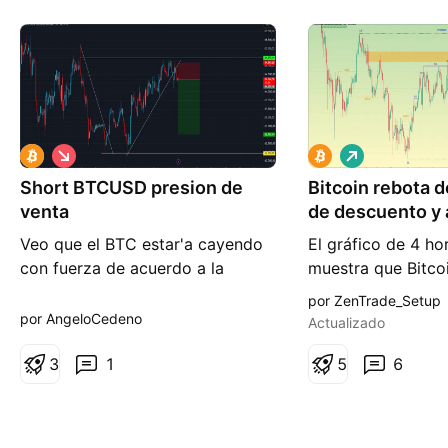
C
L
o
a
Short BTCUSD presion de
r
Bitcoin rebota d
r
t
g
venta
de descuento y 
o
o
cerca
Veo que el BTC estar'a cayendo
El gráfico de 4 h
con fuerza de acuerdo a la
muestra que Bitco
estructura que presenta
de una clara estru
por ZenTrade_Setup
actualmente. La resistencia diaria
de prima/descuen
por AngeloCedeno
Actualizado
se mantiene intacto. En efecto la
fundamental en el
tendencia bajista continua.
3
1
Smart Money Conc
5
6
rompió recienteme
semanal, formand
inferior (LL) en la