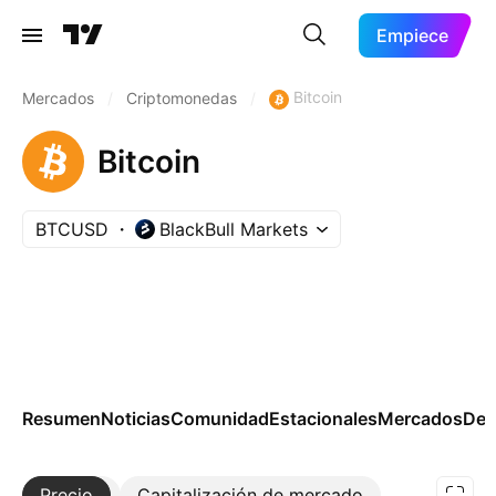
Empiece
Bitcoin
Mercados
/
Criptomonedas
/
Bitcoin
BTCUSD
BlackBull Markets
Resumen
Noticias
Comunidad
Estacionales
Mercados
Der
Precio
Más
Capitalización de mercado