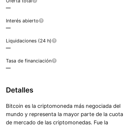
Oferta total
—
Interés abierto
—
Liquidaciones (24 h)
—
Tasa de financiación
—
Detalles
Bitcoin es la criptomoneda más negociada del
mundo y representa la mayor parte de la cuota
de mercado de las criptomonedas. Fue la
Mo
primera moneda digital y, como tal, sigue