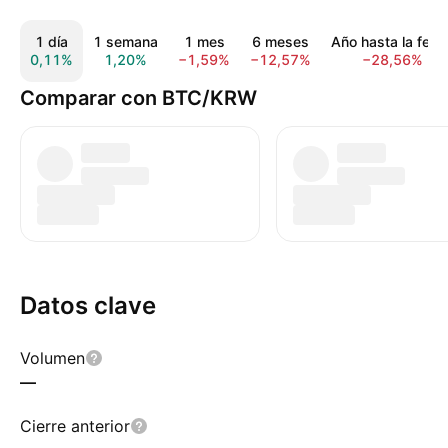
1 día
1 semana
1 mes
6 meses
Año hasta la fech
0,11%
1,20%
−1,59%
−12,57%
−28,56%
Comparar con BTC/KRW
Datos clave
Volumen
—
Cierre anterior