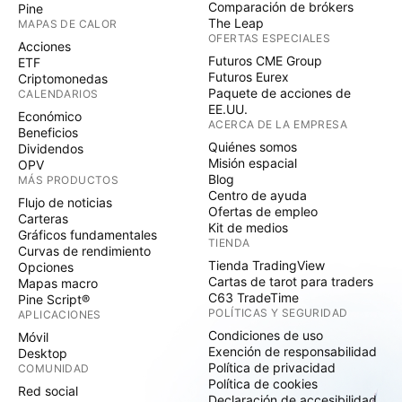
Comparación de brókers
Pine
The Leap
MAPAS DE CALOR
OFERTAS ESPECIALES
Acciones
Futuros CME Group
ETF
Futuros Eurex
Criptomonedas
Paquete de acciones de
CALENDARIOS
EE.UU.
Económico
ACERCA DE LA EMPRESA
Beneficios
Quiénes somos
Dividendos
Misión espacial
OPV
Blog
MÁS PRODUCTOS
Centro de ayuda
Flujo de noticias
Ofertas de empleo
Carteras
Kit de medios
Gráficos fundamentales
TIENDA
Curvas de rendimiento
Tienda TradingView
Opciones
Cartas de tarot para traders
Mapas macro
C63 TradeTime
Pine Script®
POLÍTICAS Y SEGURIDAD
APLICACIONES
Condiciones de uso
Móvil
Exención de responsabilidad
Desktop
Política de privacidad
COMUNIDAD
Política de cookies
Red social
Declaración de accesibilidad