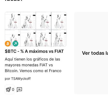
L
a
$BTC - % A máximos vs FIAT
r
Ver todas l
g
Aquí tienen los gráficos de las
o
mayores monedas FIAT vs
Bitcoin. Vemos como el Franco
Suizo es la que más aguanta. Aun
por TSAWyckoff
le queda un 25% de subida al
CRYPTOCAP:BTC para que llegue
0
a máximos históricos frente este
moneda. En cambio vs el dólar le
queda un 21%. Por detrás del $ y