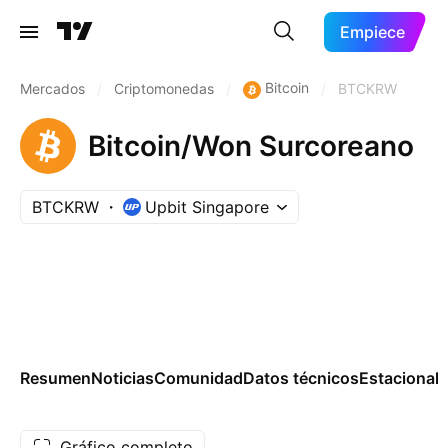
Empiece
Bitcoin
Mercados
/
Criptomonedas
/
/
BTCKRW
Bitcoin/Won Surcoreano
BTCKRW
Upbit Singapore
Resumen
Noticias
Comunidad
Datos técnicos
Estacional
Gráfico completo