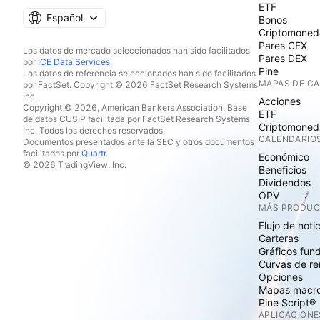
ETF
Español
Bonos
Criptomoned
Pares CEX
Los datos de mercado seleccionados han sido facilitados
Pares DEX
por
ICE Data Services
.
Pine
Los datos de referencia seleccionados han sido facilitados
MAPAS DE C
por FactSet. Copyright © 2026 FactSet Research Systems
Inc.
Acciones
Copyright © 2026, American Bankers Association. Base
ETF
de datos CUSIP facilitada por FactSet Research Systems
Criptomoned
Inc. Todos los derechos reservados.
CALENDARIO
Documentos presentados ante la SEC y otros documentos
facilitados por
Quartr
.
Económico
© 2026 TradingView, Inc.
Beneficios
Dividendos
OPV
MÁS PRODU
Flujo de noti
Carteras
Gráficos fun
Curvas de re
Opciones
Mapas macr
Pine Script®
APLICACIONE