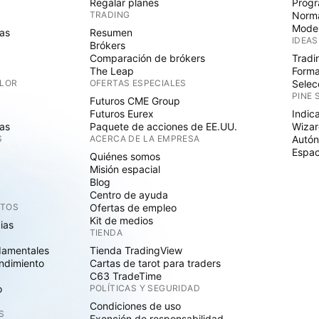
Regalar planes
Progr
TRADING
Norma
Mode
as
Resumen
IDEAS
Brókers
Comparación de brókers
Tradi
The Leap
Forma
ALOR
OFERTAS ESPECIALES
Selec
PINE 
Futuros CME Group
Futuros Eurex
Indic
as
Paquete de acciones de EE.UU.
Wizar
S
ACERCA DE LA EMPRESA
Autó
Espac
Quiénes somos
Misión espacial
Blog
Centro de ayuda
CTOS
Ofertas de empleo
Kit de medios
cias
TIENDA
damentales
Tienda TradingView
ndimiento
Cartas de tarot para traders
C63 TradeTime
o
POLÍTICAS Y SEGURIDAD
Condiciones de uso
S
Exención de responsabilidad