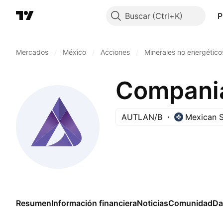
Buscar
P
Mercados
/
México
/
Acciones
/
Minerales no energético
Compania
AUTLAN/B
Mexican 
Resumen
Información financiera
Noticias
Comunidad
Da