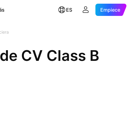
ás
ES
Empiece
ciera
de CV Class B