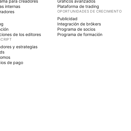
ama para creadores
Gráficos avanzados
s internas
Plataforma de trading
radores
OPORTUNIDADES DE CRECIMIENTO
Publicidad
ng
Integración de brókers
ción
Programa de socios
ciones de los editores
Programa de formación
SCRIPT
adores y estrategias
ds
nomos
ios de pago