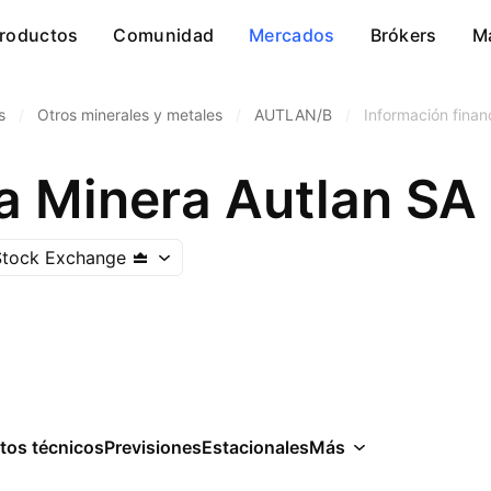
roductos
Comunidad
Mercados
Brókers
M
s
/
Otros minerales y metales
/
AUTLAN/B
/
Información finan
 Minera Autlan SA 
Stock Exchange
tos técnicos
Previsiones
Estacionales
Más