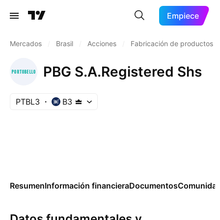
Empiece
Mercados
/
Brasil
/
Acciones
/
Fabricación de productos
PBG S.A.Registered Shs
PTBL3
B3
Resumen
Información financiera
Documentos
Comunida
Datos fundamentales y