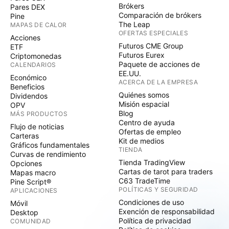
Brókers
Pares DEX
Comparación de brókers
Pine
The Leap
MAPAS DE CALOR
OFERTAS ESPECIALES
Acciones
Futuros CME Group
ETF
Futuros Eurex
Criptomonedas
Paquete de acciones de
CALENDARIOS
EE.UU.
Económico
ACERCA DE LA EMPRESA
Beneficios
Quiénes somos
Dividendos
Misión espacial
OPV
Blog
MÁS PRODUCTOS
Centro de ayuda
Flujo de noticias
Ofertas de empleo
Carteras
Kit de medios
Gráficos fundamentales
TIENDA
Curvas de rendimiento
Tienda TradingView
Opciones
Cartas de tarot para traders
Mapas macro
C63 TradeTime
Pine Script®
POLÍTICAS Y SEGURIDAD
APLICACIONES
Condiciones de uso
Móvil
Exención de responsabilidad
Desktop
Política de privacidad
COMUNIDAD