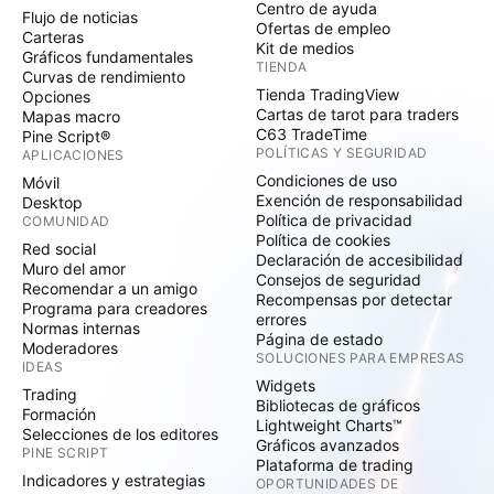
Centro de ayuda
Flujo de noticias
Ofertas de empleo
Carteras
Kit de medios
Gráficos fundamentales
TIENDA
Curvas de rendimiento
Tienda TradingView
Opciones
Cartas de tarot para traders
Mapas macro
C63 TradeTime
Pine Script®
POLÍTICAS Y SEGURIDAD
APLICACIONES
Condiciones de uso
Móvil
Exención de responsabilidad
Desktop
Política de privacidad
COMUNIDAD
Política de cookies
Red social
Declaración de accesibilidad
Muro del amor
Consejos de seguridad
Recomendar a un amigo
Recompensas por detectar
Programa para creadores
errores
Normas internas
Página de estado
Moderadores
SOLUCIONES PARA EMPRESAS
IDEAS
Widgets
Trading
Bibliotecas de gráficos
Formación
Lightweight Charts™
Selecciones de los editores
Gráficos avanzados
PINE SCRIPT
Plataforma de trading
Indicadores y estrategias
OPORTUNIDADES DE