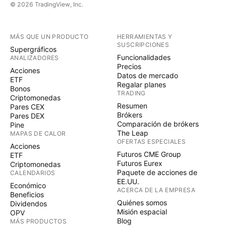
© 2026 TradingView, Inc.
MÁS QUE UN PRODUCTO
HERRAMIENTAS Y
SUSCRIPCIONES
Supergráficos
Funcionalidades
ANALIZADORES
Precios
Acciones
Datos de mercado
ETF
Regalar planes
Bonos
TRADING
Criptomonedas
Resumen
Pares CEX
Brókers
Pares DEX
Comparación de brókers
Pine
The Leap
MAPAS DE CALOR
OFERTAS ESPECIALES
Acciones
Futuros CME Group
ETF
Futuros Eurex
Criptomonedas
Paquete de acciones de
CALENDARIOS
EE.UU.
Económico
ACERCA DE LA EMPRESA
Beneficios
Quiénes somos
Dividendos
Misión espacial
OPV
Blog
MÁS PRODUCTOS