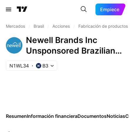
Empiece
Mercados
/
Brasil
/
Acciones
/
Fabricación de productos
Newell Brands Inc
Unsponsored Brazilian
Depositary Receipt Repr
N1WL34
B3
1 Sh
Resumen
Información financiera
Documentos
Noticias
Co