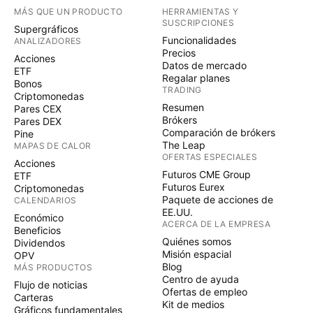
MÁS QUE UN PRODUCTO
HERRAMIENTAS Y
SUSCRIPCIONES
Supergráficos
Funcionalidades
ANALIZADORES
Precios
Acciones
Datos de mercado
ETF
Regalar planes
Bonos
TRADING
Criptomonedas
Resumen
Pares CEX
Brókers
Pares DEX
Comparación de brókers
Pine
The Leap
MAPAS DE CALOR
OFERTAS ESPECIALES
Acciones
Futuros CME Group
ETF
Futuros Eurex
Criptomonedas
Paquete de acciones de
CALENDARIOS
EE.UU.
Económico
ACERCA DE LA EMPRESA
Beneficios
Quiénes somos
Dividendos
Misión espacial
OPV
Blog
MÁS PRODUCTOS
Centro de ayuda
Flujo de noticias
Ofertas de empleo
Carteras
Kit de medios
Gráficos fundamentales