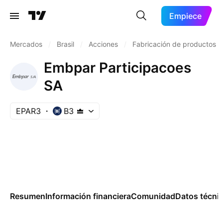
Empiece
Mercados
/
Brasil
/
Acciones
/
Fabricación de productos
Embpar Participacoes
SA
EPAR3
B3
Resumen
Información financiera
Comunidad
Datos técni