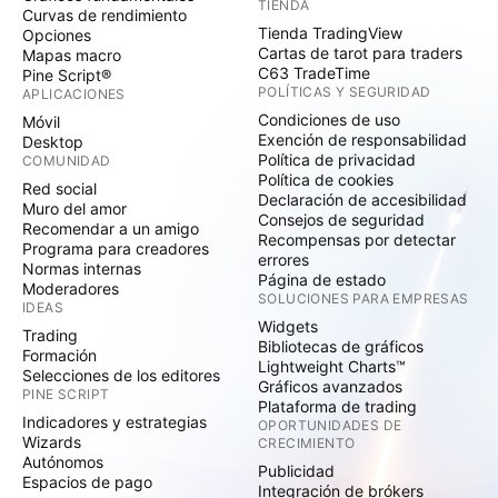
TIENDA
Curvas de rendimiento
Tienda TradingView
Opciones
Cartas de tarot para traders
Mapas macro
C63 TradeTime
Pine Script®
POLÍTICAS Y SEGURIDAD
APLICACIONES
Condiciones de uso
Móvil
Exención de responsabilidad
Desktop
Política de privacidad
COMUNIDAD
Política de cookies
Red social
Declaración de accesibilidad
Muro del amor
Consejos de seguridad
Recomendar a un amigo
Recompensas por detectar
Programa para creadores
errores
Normas internas
Página de estado
Moderadores
SOLUCIONES PARA EMPRESAS
IDEAS
Widgets
Trading
Bibliotecas de gráficos
Formación
Lightweight Charts™
Selecciones de los editores
Gráficos avanzados
PINE SCRIPT
Plataforma de trading
Indicadores y estrategias
OPORTUNIDADES DE
Wizards
CRECIMIENTO
Autónomos
Publicidad
Espacios de pago
Integración de brókers