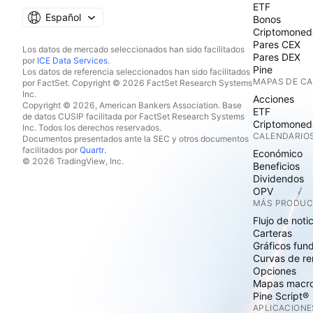
ETF
Español
Bonos
Criptomoned
Pares CEX
Los datos de mercado seleccionados han sido facilitados
Pares DEX
por
ICE Data Services
.
Pine
Los datos de referencia seleccionados han sido facilitados
MAPAS DE C
por FactSet. Copyright © 2026 FactSet Research Systems
Inc.
Acciones
Copyright © 2026, American Bankers Association. Base
ETF
de datos CUSIP facilitada por FactSet Research Systems
Criptomoned
Inc. Todos los derechos reservados.
CALENDARIO
Documentos presentados ante la SEC y otros documentos
facilitados por
Quartr
.
Económico
© 2026 TradingView, Inc.
Beneficios
Dividendos
OPV
MÁS PRODU
Flujo de noti
Carteras
Gráficos fun
Curvas de re
Opciones
Mapas macr
Pine Script®
APLICACIONE