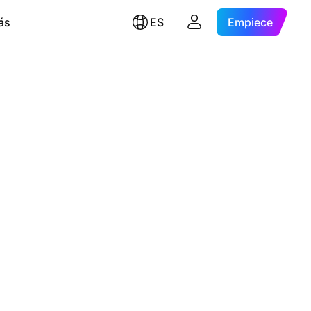
ás
ES
Empiece