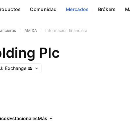
roductos
Comunidad
Mercados
Brókers
M
nancieros
/
AMIXA
/
Información financiera
lding Plc
ck Exchange
icos
Estacionales
Más