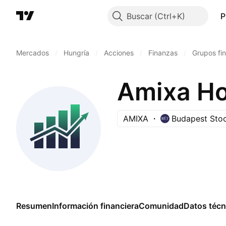
Buscar
P
Mercados
/
Hungría
/
Acciones
/
Finanzas
/
Grupos fi
Amixa Ho
AMIXA
Budapest Sto
Resumen
Información financiera
Comunidad
Datos técn