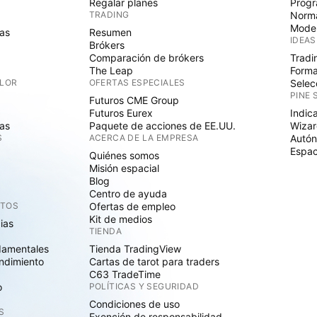
Regalar planes
Progr
TRADING
Norma
Mode
as
Resumen
IDEAS
Brókers
Comparación de brókers
Tradi
The Leap
Forma
ALOR
OFERTAS ESPECIALES
Selec
PINE 
Futuros CME Group
Futuros Eurex
Indic
as
Paquete de acciones de EE.UU.
Wizar
S
ACERCA DE LA EMPRESA
Autó
Espac
Quiénes somos
Misión espacial
Blog
Centro de ayuda
CTOS
Ofertas de empleo
Kit de medios
cias
TIENDA
damentales
Tienda TradingView
ndimiento
Cartas de tarot para traders
C63 TradeTime
o
POLÍTICAS Y SEGURIDAD
Condiciones de uso
S
Exención de responsabilidad