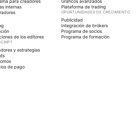
ama para creadores
Gráficos avanzados
s internas
Plataforma de trading
radores
OPORTUNIDADES DE CRECIMIENTO
Publicidad
ng
Integración de brókers
ción
Programa de socios
ciones de los editores
Programa de formación
SCRIPT
adores y estrategias
ds
nomos
ios de pago