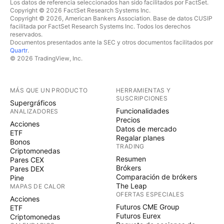
Los datos de referencia seleccionados han sido facilitados por FactSet.
Copyright © 2026 FactSet Research Systems Inc.
Copyright © 2026, American Bankers Association. Base de datos CUSIP
facilitada por FactSet Research Systems Inc. Todos los derechos
reservados.
Documentos presentados ante la SEC y otros documentos facilitados por
Quartr
.
© 2026 TradingView, Inc.
MÁS QUE UN PRODUCTO
HERRAMIENTAS Y
SUSCRIPCIONES
Supergráficos
Funcionalidades
ANALIZADORES
Precios
Acciones
Datos de mercado
ETF
Regalar planes
Bonos
TRADING
Criptomonedas
Resumen
Pares CEX
Brókers
Pares DEX
Comparación de brókers
Pine
The Leap
MAPAS DE CALOR
OFERTAS ESPECIALES
Acciones
Futuros CME Group
ETF
Futuros Eurex
Criptomonedas