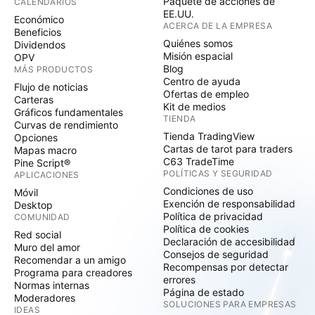
Paquete de acciones de
CALENDARIOS
EE.UU.
Económico
ACERCA DE LA EMPRESA
Beneficios
Quiénes somos
Dividendos
Misión espacial
OPV
Blog
MÁS PRODUCTOS
Centro de ayuda
Flujo de noticias
Ofertas de empleo
Carteras
Kit de medios
Gráficos fundamentales
TIENDA
Curvas de rendimiento
Tienda TradingView
Opciones
Cartas de tarot para traders
Mapas macro
C63 TradeTime
Pine Script®
POLÍTICAS Y SEGURIDAD
APLICACIONES
Condiciones de uso
Móvil
Exención de responsabilidad
Desktop
Política de privacidad
COMUNIDAD
Política de cookies
Red social
Declaración de accesibilidad
Muro del amor
Consejos de seguridad
Recomendar a un amigo
Recompensas por detectar
Programa para creadores
errores
Normas internas
Página de estado
Moderadores
SOLUCIONES PARA EMPRESAS
IDEAS