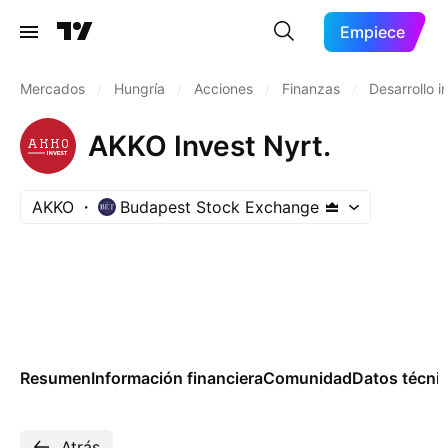
Empiece
Mercados
/
Hungría
/
Acciones
/
Finanzas
/
Desarrollo i
AKKO Invest Nyrt.
AKKO
Budapest Stock Exchange
Resumen
Información financiera
Comunidad
Datos técni
Atrás