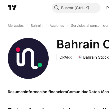
Buscar
P
Mercados
/
Bahrein
/
Acciones
/
Servicios al consumidor
Bahrain 
CPARK
Bahrain Stoc
Resumen
Información financiera
Comunidad
Datos técn