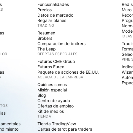
s
Funcionalidades
Red s
ES
Precios
Muro 
Datos de mercado
Recom
Regalar planes
Progr
TRADING
Norma
Mode
as
Resumen
IDEAS
Brókers
Comparación de brókers
Tradi
The Leap
Forma
ALOR
OFERTAS ESPECIALES
Selec
PINE 
Futuros CME Group
Futuros Eurex
Indic
as
Paquete de acciones de EE.UU.
Wizar
S
ACERCA DE LA EMPRESA
Autó
Espac
Quiénes somos
Misión espacial
Blog
Centro de ayuda
CTOS
Ofertas de empleo
Kit de medios
cias
TIENDA
damentales
Tienda TradingView
ndimiento
Cartas de tarot para traders