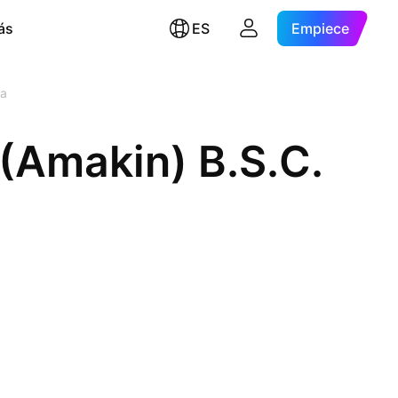
ás
ES
Empiece
ra
(Amakin) B.S.C.