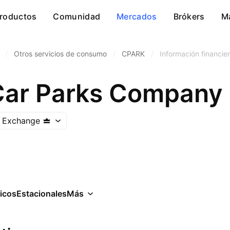
roductos
Comunidad
Mercados
Brókers
M
/
Otros servicios de consumo
/
CPARK
/
Información financie
Car Parks Company 
k Exchange
icos
Estacionales
Más