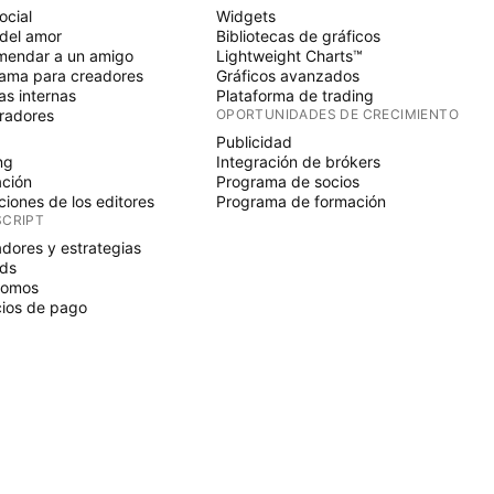
ocial
Widgets
del amor
Bibliotecas de gráficos
endar a un amigo
Lightweight Charts™
ama para creadores
Gráficos avanzados
s internas
Plataforma de trading
radores
OPORTUNIDADES DE CRECIMIENTO
Publicidad
ng
Integración de brókers
ción
Programa de socios
ciones de los editores
Programa de formación
SCRIPT
adores y estrategias
ds
nomos
ios de pago