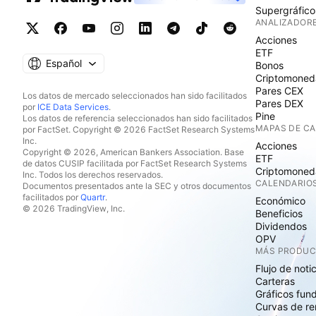
Supergráfico
ANALIZADOR
Acciones
ETF
Español
Bonos
Criptomoned
Pares CEX
Los datos de mercado seleccionados han sido facilitados
Pares DEX
por
ICE Data Services
.
Pine
Los datos de referencia seleccionados han sido facilitados
MAPAS DE C
por FactSet. Copyright © 2026 FactSet Research Systems
Inc.
Acciones
Copyright © 2026, American Bankers Association. Base
ETF
de datos CUSIP facilitada por FactSet Research Systems
Criptomoned
Inc. Todos los derechos reservados.
CALENDARIO
Documentos presentados ante la SEC y otros documentos
facilitados por
Quartr
.
Económico
© 2026 TradingView, Inc.
Beneficios
Dividendos
OPV
MÁS PRODU
Flujo de noti
Carteras
Gráficos fun
Curvas de re