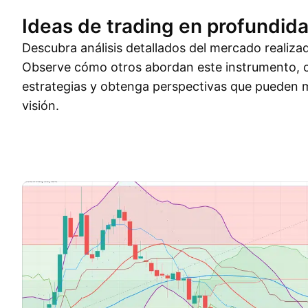
Ideas de trading en profundid
Descubra análisis detallados del mercado realiza
Observe cómo otros abordan este instrumento, 
estrategias y obtenga perspectivas que pueden m
visión.
Ideas de trading
Más
Pensamientos