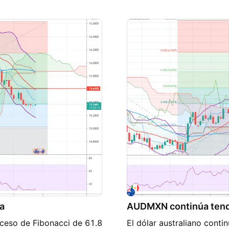
 entonces tendríamos que
sugiere que ha comenzado 
ambio de tendencia
se cierre la sesión de hoy
sta continuaría, las
proporciona asesorías fin
ar una mayor volatilidad
educativo, usa toda la inf
sorías financieras para los
desarrollar tu propia estr
da la información
para todos, solo debes op
ia estrategia, el comercio
rendimiento anterior NO e
bes operar con dinero que
para operar cryptomoned
s un indicador de
omonedas ingresando a
a
AUDMXN continúa tende
oceso de Fibonacci de 61.8
El dólar australiano conti