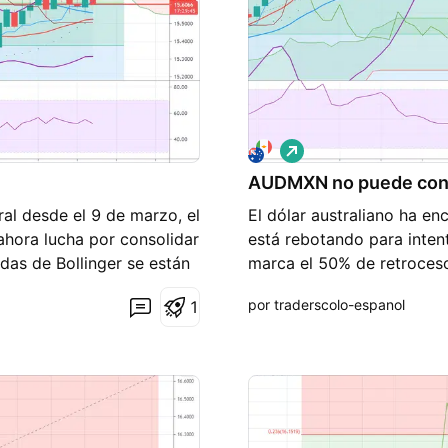
L
a
AUDMXN no puede conso
r
g
ral desde el 9 de marzo, el
El dólar australiano ha en
o
ahora lucha por consolidar
está rebotando para inten
ndas de Bollinger se están
marca el 50% de retroceso
as próxima. sesiones,
pero se están abriendo, lo
por traderscolo-espanol
1
 alcista, el índice de
plazo, el SAR parabólico s
ar se mueva en cualquier
índice de fuerza relativa 
ue el par se ha estado
tendencia alcista, todo de
 de negociación, queremos
ruptura. Esta publicación 
uelva a bajar para realizar
comerciantes, su único pr
as financieras para los
disponible de diferentes an