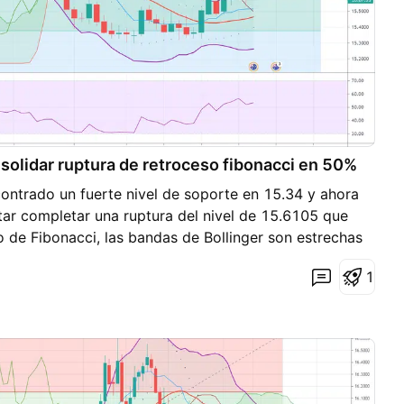
lidar ruptura de retroceso fibonacci en 50%
contrado un fuerte nivel de soporte en 15.34 y ahora
tar completar una ruptura del nivel de 15.6105 que
 de Fibonacci, las bandas de Bollinger son estrechas
 que significa que la volatilidad aumentará en el corto
1
ugiere que el precio irá en una tendencia alcista y el
está en 53% lo que permitiría que el par continúe la
penderá de si el precio puede consolidar o no la
no proporciona asesorías financieras para los
opósito es educativo, usa toda la información
alistas y desarrollar tu propia estrategia, el comercio