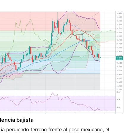
una tendencia alcista, nos gustaría esperar hasta que
 para poder hacer una predicción. Esta publicación no
ancieras para los comerciantes, su único propósito es
ormación disponible de diferentes analistas y
ategia, el comercio de divisas y criptomonedas no es
erar con dinero que puedas permitirte perder, el
s un indicador de resultados futuros. Obten una guia
as ingresando a welcome.baxiamarkets.com
ncia bajista
núa perdiendo terreno frente al peso mexicano, el