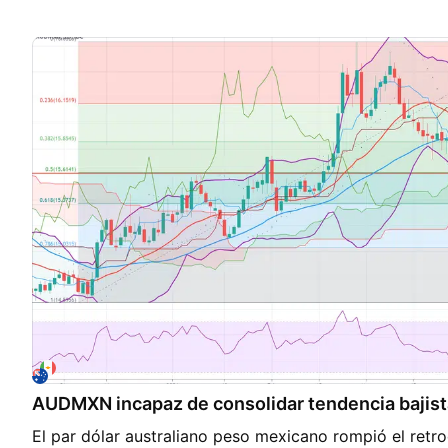
si el precio logra mantenerse por debajo de 15.6105,
considerar esto como un reversión lo cual indica un c
general, el SAR parabólico sugiere que la tendencia alci
bandas de Bollinger se están abriendo, podemos esper
en el corto plazo. Esta publicación no proporciona ase
comerciantes, su único propósito es educativo, usa to
disponible de diferentes analistas y desarrollar tu prop
de divisas y criptomonedas no es para todos, solo de
puedas permitirte perder, el rendimiento anterior NO e
resultados futuros. Obten una guia para operar crypt
welcome.baxiamarkets.com
AUDMXN incapaz de consolidar tendencia bajist
El par dólar australiano peso mexicano rompió el retr