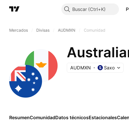
Buscar
P
Mercados
/
Divisas
/
AUDMXN
/
Comunidad
Australi
AUDMXN
Saxo
Resumen
Comunidad
Datos técnicos
Estacionales
Cale