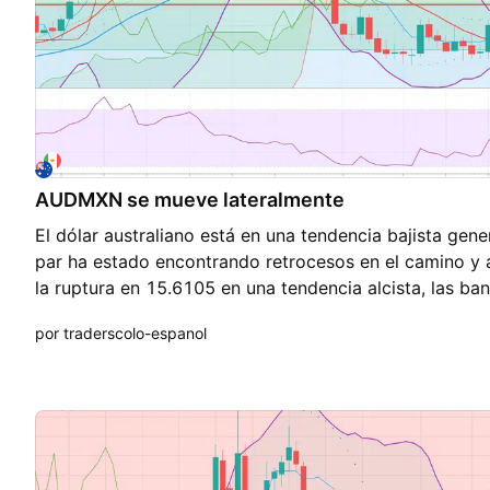
AUDMXN se mueve lateralmente
El dólar australiano está en una tendencia bajista gene
par ha estado encontrando retrocesos en el camino y 
la ruptura en 15.6105 en una tendencia alcista, las ba
abriendo y podríamos tener una mayor volatilidad en l
por traderscolo-espanol
nuestro indicador SAR parabólico sugiere una tendencia
fuerza relativa está en 52%, lo que permitiría que el p
dirección, hay cierta incertidumbre en el mercado ya q
moviendo lateralmente durante las últimas 8 sesiones
esperar hasta que la ruptura se consolide o el precio v
una operación. Esta publicación no proporciona asesorí