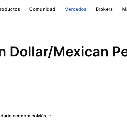
roductos
Comunidad
Mercados
Brókers
M
an Dollar/Mexican P
ndario económico
Más