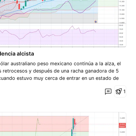
ncia alcista
ólar australiano peso mexicano continúa a la alza, el
s retrocesos y después de una racha ganadora de 5
ó cuando estuvo muy cerca de entrar en un estado de
de fuerza relativa que actualmente cayó a 64%, las
1
mplias y podemos esperar volatilidad, la tendencia
 podríamos ver al precio alcanzar su soporte en
, el indicador SAR parabólico sugiere una tendencia
óviles se están alejando más a medida que el par
cias. Esta publicación no proporciona asesorías
ciantes, su único propósito es educativo, usa toda la