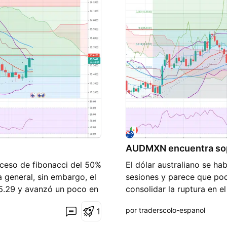
da la información
de divisas y criptomoneda
ia estrategia, el comercio
puedas permitirte perder, 
bes operar con dinero que
resultados futuros. Obten
s un indicador de
welcome.baxiamarkets.c
omonedas ingresando a
AUDMXN encuentra sop
oceso de fibonacci del 50%
El dólar australiano se h
ta general, sin embargo, el
sesiones y parece que pod
 15.29 y avanzó un poco en
consolidar la ruptura en e
1.67% lo que pone al
y ha comenzado a ganar alg
por traderscolo-espanol
1
ible tendencia bajista, si
39%, lo que podría permiti
eneral continuará al alza,
cerrando y se espera que l