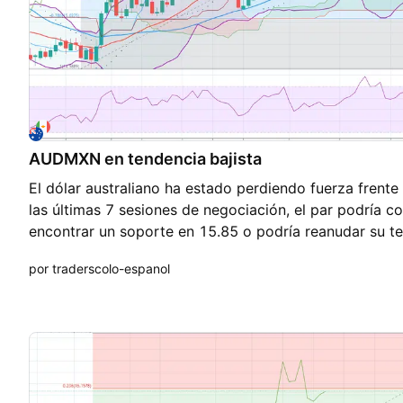
futuros. Obten una guia para operar cryptomonedas i
welcome.baxiamarkets.com
AUDMXN en tendencia bajista
El dólar australiano ha estado perdiendo fuerza frent
las últimas 7 sesiones de negociación, el par podría c
encontrar un soporte en 15.85 o podría reanudar su te
antes de eso, las bandas de Bollinger se están cerrand
por traderscolo-espanol
más cerca de la banda inferior lo que significa que el 
bajo, por esta razón podríamos ver al par recuperar al
próximas sesiones, el índice de fuerza relativa está e
más que suficiente para retomar su tendencia alcista. 
proporciona asesorías financieras para los comerciant
educativo, usa toda la información disponible de difere