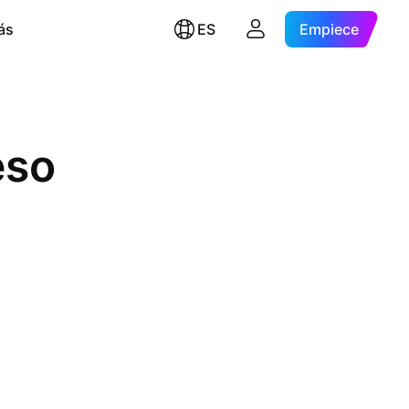
ás
ES
Empiece
eso