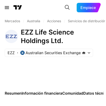
Empiece
Mercados
/
Australia
/
Acciones
/
Servicios de distribución
EZZ Life Science
Holdings Ltd.
EZZ
Australian Securities Exchange
Resumen
Información financiera
Comunidad
Datos técni