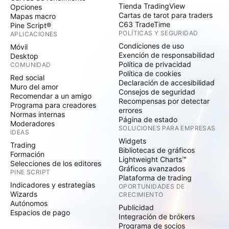
Tienda TradingView
Opciones
Cartas de tarot para traders
Mapas macro
C63 TradeTime
Pine Script®
POLÍTICAS Y SEGURIDAD
APLICACIONES
Condiciones de uso
Móvil
Exención de responsabilidad
Desktop
Política de privacidad
COMUNIDAD
Política de cookies
Red social
Declaración de accesibilidad
Muro del amor
Consejos de seguridad
Recomendar a un amigo
Recompensas por detectar
Programa para creadores
errores
Normas internas
Página de estado
Moderadores
SOLUCIONES PARA EMPRESAS
IDEAS
Widgets
Trading
Bibliotecas de gráficos
Formación
Lightweight Charts™
Selecciones de los editores
Gráficos avanzados
PINE SCRIPT
Plataforma de trading
Indicadores y estrategias
OPORTUNIDADES DE
Wizards
CRECIMIENTO
Autónomos
Publicidad
Espacios de pago
Integración de brókers
Programa de socios