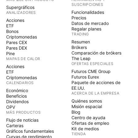
SUSCRIPCIONES
Supergráficos
Funcionalidades
ANALIZADORES
Precios
Acciones
Datos de mercado
ETF
Regalar planes
Bonos
TRADING
Criptomonedas
Resumen
Pares CEX
Brókers
Pares DEX
Comparación de brókers
Pine
The Leap
MAPAS DE CALOR
OFERTAS ESPECIALES
Acciones
Futuros CME Group
ETF
Futuros Eurex
Criptomonedas
Paquete de acciones de
CALENDARIOS
EE.UU.
Económico
ACERCA DE LA EMPRESA
Beneficios
Quiénes somos
Dividendos
Misión espacial
OPV
Blog
MÁS PRODUCTOS
Centro de ayuda
Flujo de noticias
Ofertas de empleo
Carteras
Kit de medios
Gráficos fundamentales
TIENDA
Curvas de rendimiento