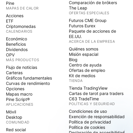
Comparación de brókers
Pine
The Leap
MAPAS DE CALOR
OFERTAS ESPECIALES
Acciones
Futuros CME Group
ETF
Futuros Eurex
Criptomonedas
Paquete de acciones de
CALENDARIOS
EE.UU.
Económico
ACERCA DE LA EMPRESA
Beneficios
Quiénes somos
Dividendos
Misión espacial
OPV
Blog
MÁS PRODUCTOS
Centro de ayuda
Flujo de noticias
Ofertas de empleo
Carteras
Kit de medios
Gráficos fundamentales
TIENDA
Curvas de rendimiento
Tienda TradingView
Opciones
Cartas de tarot para traders
Mapas macro
C63 TradeTime
Pine Script®
POLÍTICAS Y SEGURIDAD
APLICACIONES
Condiciones de uso
Móvil
Exención de responsabilidad
Desktop
Política de privacidad
COMUNIDAD
Política de cookies
Red social
Declaración de accesibilidad