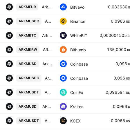
Arkham / Euro
0,083630
Bitvavo
ARKMEUR
ARKM / USD Coin
0,0966
Binance
ARKMUSDC
US
Arkham / Bitcoin
0,000001505
WhiteBIT
ARKMBTC
B
ARKM / South Korean Won
135,0000
Bithumb
ARKMKRW
K
Arkham / US Dollar
0,096
Coinbase
ARKMUSD
U
Arkham / USDC
0,096
Coinbase
ARKMUSDC
US
ARKHAM / TETHER
0,096591
CoinEx
ARKMUSDT
US
ARKM / U. S. Dollar
0,0966
Kraken
ARKMUSD
U
ARKHAM / USDT
0,0965
KCEX
ARKMUSDT
US