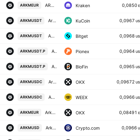
ARKM / Euro
0,0850
Kraken
ARKMEUR
Arkham / Tether
0,0967
KuCoin
ARKMUSDT
US
ARKMUSDT SPOT
0,0968
Bitget
ARKMUSDT
US
ARKM USDT PERPETUAL
0,0964
Pionex
ARKMUSDT.P
US
ARKHAM/USD TETHER PERPETUAL SWAP CONTRACT
0,0965
BloFin
ARKMUSDT.P
US
Arkham/USDC
0,09672
OKX
ARKMUSDC
US
ARKHAM/USD COIN
0,0966
WEEX
ARKMUSDC
US
Arkham/EUR
0,08491
OKX
ARKMEUR
Arkham / USD
0,0966
Crypto.com
ARKMUSD
U