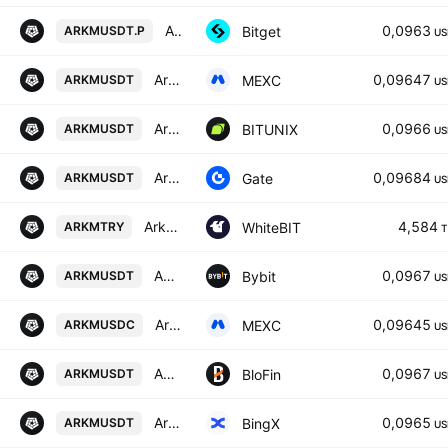
ARKMUSDTPERP PERPETUAL MIX CONTRACT
0,0963
Bitget
ARKMUSDT.P
US
Arkham / USDT
0,09647
MEXC
ARKMUSDT
US
Arkham / Tether SPOT
0,0966
BITUNIX
ARKMUSDT
US
Arkham Intelligence/Tether
0,09684
Gate
ARKMUSDT
US
Arkham / Türk lirası
4,584
WhiteBIT
ARKMTRY
T
ARKMUSDT SPOT
0,0967
Bybit
ARKMUSDT
US
Arkham / USDC
0,09645
MEXC
ARKMUSDC
US
ARKHAM/USD TETHER
0,0967
BloFin
ARKMUSDT
US
Arkham/USD Tether Spot
0,0965
BingX
ARKMUSDT
US