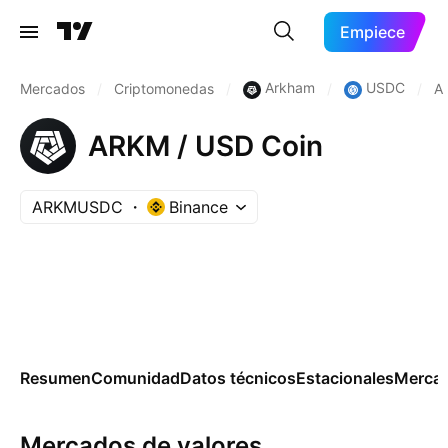
Empiece
Arkham
USDC
Mercados
/
Criptomonedas
/
/
/
A
ARKM / USD Coin
ARKMUSDC
Binance
Resumen
Comunidad
Datos técnicos
Estacionales
Merca
Mercados de valores