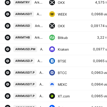
Arkham/Turkish lira
4,575
OKX
ARKMTRY
T
ARKHAM/TETHERUS
0,0968
WEEX
ARKMUSDT
US
Arkham/USD
0,09174
OKX
ARKMUSD
U
Arkham
3,22
Bitkub
ARKMTHB
T
ARKMUSD Multi Collateral Perpetual Futures Contract
0,0977
Kraken
ARKMUSD.PM
U
ARKMUSD Futures Contract (Perpetual)
0,0965
BTSE
ARKMUSD.P
U
Arkham vs Tether USD PERPETUAL CONTRACT
0,0963
BTCC
ARKMUSDT.P
US
ARKM / Tether PERPETUAL FUTURES
0,0964
MEXC
ARKMUSDT.P
US
ARKHAM/USDT PERPETUAL SWAP CONTRACT
0,0965
XT.com
ARKMUSDT.P
US