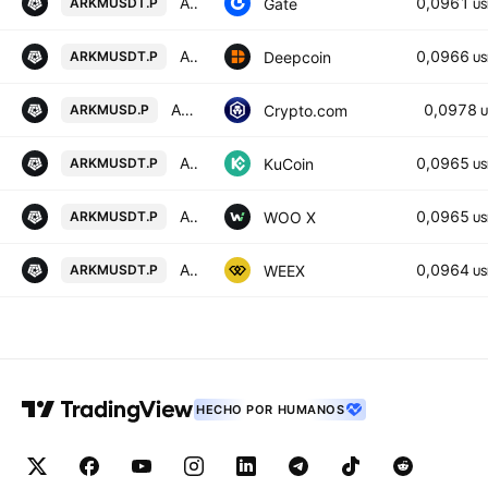
ARKHAM INTELLIGENCE / TETHERUS PERPETUAL CONTRACT
0,0961
Gate
ARKMUSDT.P
US
Arkham/USD TETHER PERPETUAL SWAP CONTRACT
0,0966
Deepcoin
ARKMUSDT.P
US
Arkham USD Perpetual
0,0978
Crypto.com
ARKMUSD.P
U
Arkham/Tether Perpetual Contract
0,0965
KuCoin
ARKMUSDT.P
US
ARKHAM / TETHER PERPETUAL FUTURES
0,0965
WOO X
ARKMUSDT.P
US
ARKHAM/TETHERUS PERPETUAL CONTRACT
0,0964
WEEX
ARKMUSDT.P
US
HECHO POR HUMANOS