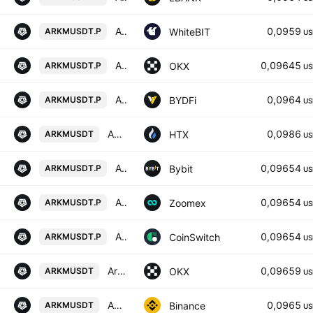
Arkham perpetual contract
0,0959
WhiteBIT
ARKMUSDT.P
US
ARKMUSDT Perpetual Swap Contract
0,09645
OKX
ARKMUSDT.P
US
ARKM / USD TETHER PERPETUAL SWAP CONTRACT
0,0964
BYDFi
ARKMUSDT.P
US
ARKM / Tether USD
0,0986
HTX
ARKMUSDT
US
ARKMUSDT Perpetual Contract
0,09654
Bybit
ARKMUSDT.P
US
ARKMUSDT Perpetual Contract
0,09654
Zoomex
ARKMUSDT.P
US
ARKHAM/USD TETHER PERPETUAL SWAP CONTRACT
0,09654
CoinSwitch
ARKMUSDT.P
US
Arkham/USDT
0,09659
OKX
ARKMUSDT
US
ARKM / TetherUS
0,0965
Binance
ARKMUSDT
US