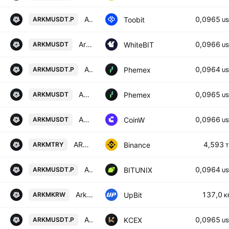
Arkham/TetherUS
0,0965
Toobit
ARKMUSDT.P
US
Arkham / Tether US
0,0966
WhiteBIT
ARKMUSDT
US
ARKM Linear Perpetual Futures Contract
0,0964
Phemex
ARKMUSDT.P
US
ARKM / USDT Spot Trading Pair
0,0965
Phemex
ARKMUSDT
US
ARKM/USDT TETHER
0,0966
CoinW
ARKMUSDT
US
ARKM / Turkish Lira
4,593
Binance
ARKMTRY
T
Arkham / Tether LINEAR FUTURES CONTRACT
0,0964
BITUNIX
ARKMUSDT.P
US
Arkham / KRW
137,0
UpBit
ARKMKRW
K
ARKHAM / USDT PERPETUAL SWAP CONTRACT
0,0965
KCEX
ARKMUSDT.P
US