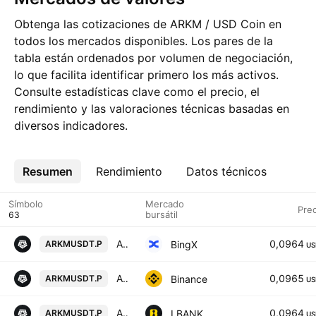
Obtenga las cotizaciones de ARKM / USD Coin en
todos los mercados disponibles. Los pares de la
tabla están ordenados por volumen de negociación,
lo que facilita identificar primero los más activos.
Consulte estadísticas clave como el precio, el
rendimiento y las valoraciones técnicas basadas en
diversos indicadores.
Resumen
Más
Rendimiento
Datos técnicos
Símbolo
Mercado
Prec
bursátil
Arkham/USD Tether Perpetual Contract
0,0964
BingX
ARKMUSDT.P
US
ARKM / TetherUS PERPETUAL CONTRACT
0,0965
Binance
ARKMUSDT.P
US
Arkham / Tether USD PERPETUAL CONTRACT
0,0964
LBANK
ARKMUSDT.P
US